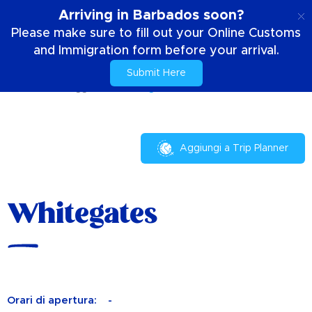
IT
Arriving in Barbados soon?
Please make sure to fill out your Online Customs
and Immigration form before your arrival.
Submit Here
Casa
Il tuo soggiorno
Whitegates
Aggiungi a Trip Planner
Whitegates
Orari di apertura:
-