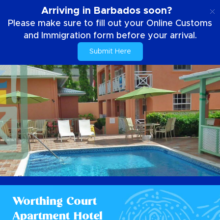
IT
Arriving in Barbados soon?
Please make sure to fill out your Online Customs
and Immigration form before your arrival.
Submit Here
Worthing Court
Apartment Hotel