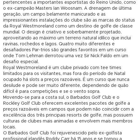
pertencentes a importantes esportistas do Reino Unido, como
o ex-campeão Masters Ian Woosnam. A drenagem de última
geração, um campo belamente manicurado e as
impressionantes instalações do clube são as marcas do status
da Royal Westmoreland como um destino de golfe de classe
mundial. O design é criativo e soberbamente projetado,
aproveitando ao máximo um terreno natural idílico que inclui
ravinas, rochedos e lagos. Quatro muito diferentes e
desafiadores Par-trios são grandes favoritos em um curso
onde Tom Lehman derrotou uma vez Sir Nick Faldo em um
desafio especial.
Royal Westmoreland é um clube privado com tee times
limitados para os visitantes, mas fora do período de Natal
ocupado há slots a preços razoáveis. É um curso que nunca
desilude e pode ser muito diferente, dependendo de quão
difícil é para competições e se o vento sopra.
Movendo-se para a costa sul, o Barbados Golf Club e o
Rockley Golf Club oferecem excelentes pacotes de golfe a
preços razoáveis ​​em campos que podem não coincidir com a
excelência dos três principais resorts de golfe, mas possuem
culturas de clubes mais animadas e envolvem mais membros
locais.
O Barbados Golf Club foi rejuvenescido pelo ex-golfista
profissional irlandês Roddy Carr há 15 anos e se tornou a