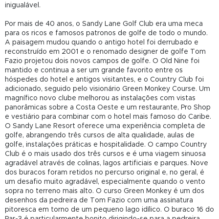
inigualável.
Por mais de 40 anos, o Sandy Lane Golf Club era uma meca
para os ricos e famosos patronos de golfe de todo o mundo.
A paisagem mudou quando o antigo hotel foi derrubado e
reconstruído em 2001 e o renomado designer de golfe Tom
Fazio projetou dois novos campos de golfe. O Old Nine foi
mantido e continua a ser um grande favorito entre os
hóspedes do hotel e antigos visitantes, e o Country Club foi
adicionado, seguido pelo visionário Green Monkey Course. Um
magnífico novo clube melhorou as instalações com vistas
panorâmicas sobre a Costa Oeste e um restaurante, Pro Shop
e vestiário para combinar com o hotel mais famoso do Caribe.
O Sandy Lane Resort oferece uma experiência completa de
golfe, abrangendo três cursos de alta qualidade, aulas de
golfe, instalações práticas e hospitalidade. O campo Country
Club é o mais usado dos três cursos e é uma viagem sinuosa
agradável através de colinas, lagos artificiais e parques. Nove
dos buracos foram retidos no percurso original e, no geral, é
um desafio muito agradável, especialmente quando o vento
sopra no terreno mais alto. O curso Green Monkey é um dos
desenhos da pedreira de Tom Fazio com uma assinatura
pitoresca em torno de um pequeno lago idílico. O buraco 16 do
Par-3 é particularmente bonito dirigindo-se para a pedreira