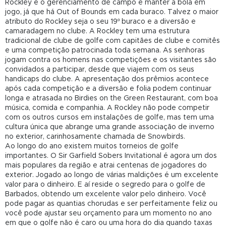
Rockley é o gerenciamento de campo e manter a bola em
jogo, já que há Out of Bounds em cada buraco. Talvez o maior
atributo do Rockley seja o seu 19º buraco e a diversão e
camaradagem no clube. A Rockley tem uma estrutura
tradicional de clube de golfe com capitães de clube e comitês
e uma competição patrocinada toda semana. As senhoras
jogam contra os homens nas competições e os visitantes são
convidados a participar, desde que viajem com os seus
handicaps do clube. A apresentação dos prêmios acontece
após cada competição e a diversão e folia podem continuar
longa e atrasada no Birdies on the Green Restaurant, com boa
música, comida e companhia. A Rockley não pode competir
com os outros cursos em instalações de golfe, mas tem uma
cultura única que abrange uma grande associação de inverno
no exterior, carinhosamente chamada de Snowbirds.
Ao longo do ano existem muitos torneios de golfe
importantes. O Sir Garfield Sobers Invitational é agora um dos
mais populares da região e atrai centenas de jogadores do
exterior. Jogado ao longo de várias maldições é um excelente
valor para o dinheiro. E aí reside o segredo para o golfe de
Barbados, obtendo um excelente valor pelo dinheiro. Você
pode pagar as quantias chorudas e ser perfeitamente feliz ou
você pode ajustar seu orçamento para um momento no ano
em que o golfe não é caro ou uma hora do dia quando taxas