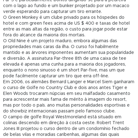
com o lago ao fundo e um bunker projetado por um macaco
verde esperando para capturar um tiro errante.
O Green Monkey é um clube privado para os hóspedes do
hotel e com green fees acima de US $ 400 e taxas de hotel
entre as mais altas da região, o custo para jogar pode estar
fora do alcance da maioria dos mortais.
O Old Nine é um projeto maduro, embora algumas das
propriedades mais caras da ilha. O curso foi habilmente
mantido e as árvores imponentes aumentam sua popularidade
e diversão. A assinatura Par-three 8th de uma caixa de tee
elevada é apenas uma cunha para a maioria dos jogadores,
enquanto o nono sinuoso é um short Par-five, mas um que
pode facilmente capturar um tiro que erra off-line.
Em 2006, os alemães Bernard Langer e Marcel Siem ganharam
o curso de Golfe no Country Club e dois anos antes Tiger e
Elen Woods trocaram núpcias em seu malfadado casamento
para acrescentar mais fama de mérito à imagem do resort,
mas por todo o país. ano muitas personalidades esportivas e
do showbiz internacionais passam pelo famoso clube.
O campo de golfe Royal Westmoreland está situado em
colinas descendo em direção à costa oeste. Robert Trent
Jones III projetou o curso dentro de um condomínio fechado
de belas vilas e moradias caribenhas, algumas das quais