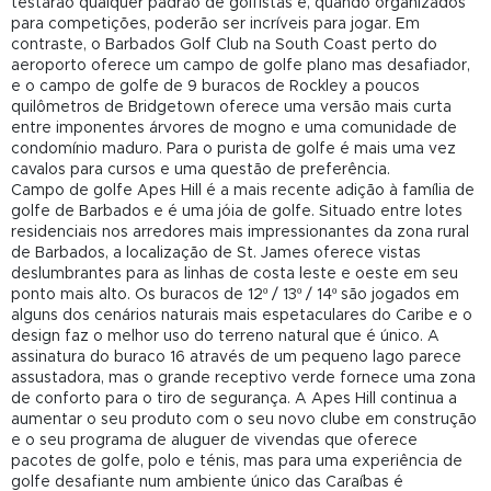
testarão qualquer padrão de golfistas e, quando organizados
para competições, poderão ser incríveis para jogar. Em
contraste, o Barbados Golf Club na South Coast perto do
aeroporto oferece um campo de golfe plano mas desafiador,
e o campo de golfe de 9 buracos de Rockley a poucos
quilômetros de Bridgetown oferece uma versão mais curta
entre imponentes árvores de mogno e uma comunidade de
condomínio maduro. Para o purista de golfe é mais uma vez
cavalos para cursos e uma questão de preferência.
Campo de golfe Apes Hill é a mais recente adição à família de
golfe de Barbados e é uma jóia de golfe. Situado entre lotes
residenciais nos arredores mais impressionantes da zona rural
de Barbados, a localização de St. James oferece vistas
deslumbrantes para as linhas de costa leste e oeste em seu
ponto mais alto. Os buracos de 12º / 13º / 14º são jogados em
alguns dos cenários naturais mais espetaculares do Caribe e o
design faz o melhor uso do terreno natural que é único. A
assinatura do buraco 16 através de um pequeno lago parece
assustadora, mas o grande receptivo verde fornece uma zona
de conforto para o tiro de segurança. A Apes Hill continua a
aumentar o seu produto com o seu novo clube em construção
e o seu programa de aluguer de vivendas que oferece
pacotes de golfe, polo e ténis, mas para uma experiência de
golfe desafiante num ambiente único das Caraíbas é