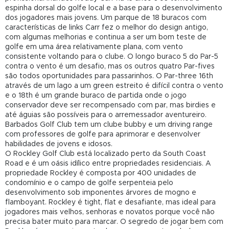
espinha dorsal do golfe local e a base para o desenvolvimento
dos jogadores mais jovens. Um parque de 18 buracos com
características de links Carr fez o melhor do design antigo,
com algumas melhorias e continua a ser um bom teste de
golfe em uma área relativamente plana, com vento
consistente voltando para o clube. O longo buraco 5 do Par-5
contra o vento é um desafio, mas os outros quatro Par-fives
são todos oportunidades para passarinhos. O Par-three 16th
através de um lago a um green estreito é difícil contra o vento
e o 18th é um grande buraco de partida onde o jogo
conservador deve ser recompensado com par, mas birdies e
até águias são possíveis para o arremessador aventureiro.
Barbados Golf Club tem um clube bubby e um driving range
com professores de golfe para aprimorar e desenvolver
habilidades de jovens e idosos.
O Rockley Golf Club está localizado perto da South Coast
Road e é um oásis idílico entre propriedades residenciais. A
propriedade Rockley é composta por 400 unidades de
condomínio e o campo de golfe serpenteia pelo
desenvolvimento sob imponentes árvores de mogno e
flamboyant. Rockley é tight, flat e desafiante, mas ideal para
jogadores mais velhos, senhoras e novatos porque você não
precisa bater muito para marcar. O segredo de jogar bem com