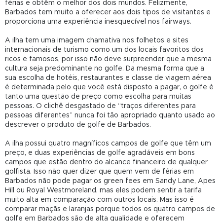
férias e obtêm o melhor dos dois mundos. Felizmente,
Barbados tem muito a oferecer aos dois tipos de visitantes e
proporciona uma experiência inesquecível nos fairways.
A ilha tem uma imagem chamativa nos folhetos e sites
internacionais de turismo como um dos locais favoritos dos
ricos e famosos, por isso não deve surpreender que a mesma
cultura seja predominante no golfe. Da mesma forma que a
sua escolha de hotéis, restaurantes e classe de viagem aérea
é determinada pelo que você está disposto a pagar, o golfe é
tanto uma questão de preço como escolha para muitas
pessoas. O clichê desgastado de “traços diferentes para
pessoas diferentes” nunca foi tão apropriado quanto usado ao
descrever o produto de golfe de Barbados.
A ilha possui quatro magníficos campos de golfe que têm um
preço, e duas experiências de golfe agradáveis ​​em bons
campos que estão dentro do alcance financeiro de qualquer
golfista. Isso não quer dizer que quem vem de férias em
Barbados não pode pagar os green fees em Sandy Lane, Apes
Hill ou Royal Westmoreland, mas eles podem sentir a tarifa
muito alta em comparação com outros locais. Mas isso é
comparar maçãs e laranjas porque todos os quatro campos de
golfe em Barbados são de alta qualidade e oferecem