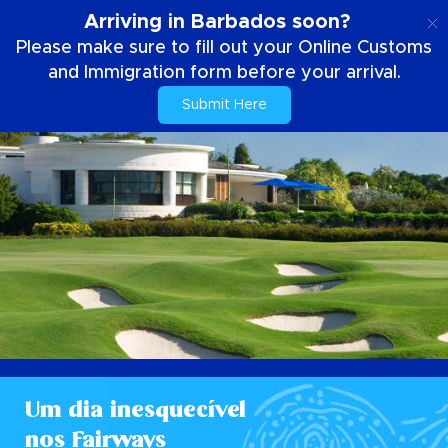
PT
Arriving in Barbados soon?
Please make sure to fill out your Online Customs
and Immigration form before your arrival.
Submit Here
Um dia inesquecível
nos Fairways