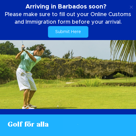
SE
Arriving in Barbados soon?
Please make sure to fill out your Online Customs
and Immigration form before your arrival.
Submit Here
Golf för alla