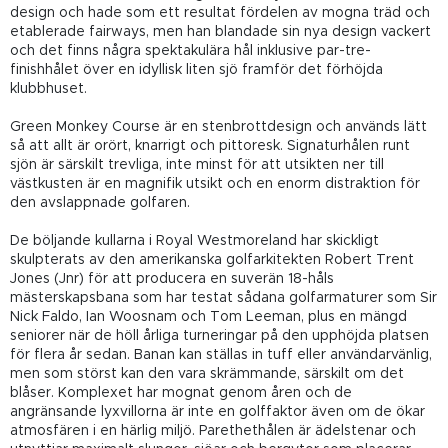
design och hade som ett resultat fördelen av mogna träd och
etablerade fairways, men han blandade sin nya design vackert
och det finns några spektakulära hål inklusive par-tre-
finishhålet över en idyllisk liten sjö framför det förhöjda
klubbhuset.
Green Monkey Course är en stenbrottdesign och används lätt
så att allt är orört, knarrigt och pittoresk. Signaturhålen runt
sjön är särskilt trevliga, inte minst för att utsikten ner till
västkusten är en magnifik utsikt och en enorm distraktion för
den avslappnade golfaren.
De böljande kullarna i Royal Westmoreland har skickligt
skulpterats av den amerikanska golfarkitekten Robert Trent
Jones (Jnr) för att producera en suverän 18-håls
mästerskapsbana som har testat sådana golfarmaturer som Sir
Nick Faldo, Ian Woosnam och Tom Leeman, plus en mängd
seniorer när de höll årliga turneringar på den upphöjda platsen
för flera år sedan. Banan kan ställas in tuff eller användarvänlig,
men som störst kan den vara skrämmande, särskilt om det
blåser. Komplexet har mognat genom åren och de
angränsande lyxvillorna är inte en golffaktor även om de ökar
atmosfären i en härlig miljö. Parethethålen är ädelstenar och