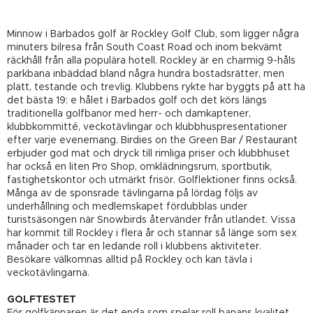
Minnow i Barbados golf är Rockley Golf Club, som ligger några
minuters bilresa från South Coast Road och inom bekvämt
räckhåll från alla populära hotell. Rockley är en charmig 9-håls
parkbana inbäddad bland några hundra bostadsrätter, men
platt, testande och trevlig. Klubbens rykte har byggts på att ha
det bästa 19: e hålet i Barbados golf och det körs längs
traditionella golfbanor med herr- och damkaptener,
klubbkommitté, veckotävlingar och klubbhuspresentationer
efter varje evenemang. Birdies on the Green Bar / Restaurant
erbjuder god mat och dryck till rimliga priser och klubbhuset
har också en liten Pro Shop, omklädningsrum, sportbutik,
fastighetskontor och utmärkt frisör. Golflektioner finns också.
Många av de sponsrade tävlingarna på lördag följs av
underhållning och medlemskapet fördubblas under
turistsäsongen när Snowbirds återvänder från utlandet. Vissa
har kommit till Rockley i flera år och stannar så länge som sex
månader och tar en ledande roll i klubbens aktiviteter.
Besökare välkomnas alltid på Rockley och kan tävla i
veckotävlingarna.
GOLFTESTET
För golfkännaren är det enda som spelar roll banans kvalitet