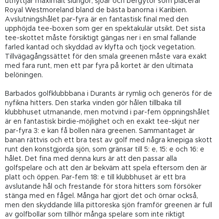
utnyttjar maximalt slungor, sjöar och bergytor som placerar
Royal Westmoreland bland de bästa banorna i Karibien.
Avslutningshålet par-fyra är en fantastisk final med den
upphöjda tee-boxen som ger en spektakulär utsikt. Det sista
tee-skottet måste försiktigt gängas ner i en smal fallande
farled kantad och skyddad av klyfta och tjock vegetation.
Tillvägagångssättet för den smala greenen måste vara exakt
med fara runt, men ett par fyra på kortet är den ultimata
belöningen.
Barbados golfklubbbana i Durants är rymlig och generös för de
nyfikna hitters. Den starka vinden gör hålen tillbaka till
klubbhuset utmanande, men motvind i par-fem öppningshålet
är en fantastisk birdie-möjlighet och en exakt tee-skjut ner
par-fyra 3: e kan få bollen nära greenen. Sammantaget är
banan rättvis och ett bra test av golf med några knepiga skott
runt den konstgjorda sjön, som gränsar till 5: e, 15: e och 16: e
hålet. Det fina med denna kurs är att den passar alla
golfspelare och att den är bekväm att spela eftersom den är
platt och öppen. Par-fem 18: e till klubbhuset är ett bra
avslutande hål och frestande för stora hitters som försöker
stänga med en fågel. Många har gjort det och örnar också,
men den skyddande lilla pittoreska sjön framför greenen är full
av golfbollar som tillhör många spelare som inte riktigt