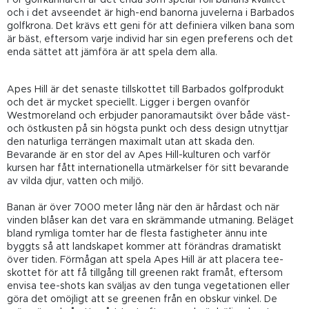
och i det avseendet är high-end banorna juvelerna i Barbados
golfkrona. Det krävs ett geni för att definiera vilken bana som
är bäst, eftersom varje individ har sin egen preferens och det
enda sättet att jämföra är att spela dem alla.
Apes Hill är det senaste tillskottet till Barbados golfprodukt
och det är mycket speciellt. Ligger i bergen ovanför
Westmoreland och erbjuder panoramautsikt över både väst-
och östkusten på sin högsta punkt och dess design utnyttjar
den naturliga terrängen maximalt utan att skada den.
Bevarande är en stor del av Apes Hill-kulturen och varför
kursen har fått internationella utmärkelser för sitt bevarande
av vilda djur, vatten och miljö.
Banan är över 7000 meter lång när den är hårdast och när
vinden blåser kan det vara en skrämmande utmaning. Beläget
bland rymliga tomter har de flesta fastigheter ännu inte
byggts så att landskapet kommer att förändras dramatiskt
över tiden. Förmågan att spela Apes Hill är att placera tee-
skottet för att få tillgång till greenen rakt framåt, eftersom
envisa tee-shots kan sväljas av den tunga vegetationen eller
göra det omöjligt att se greenen från en obskur vinkel. De