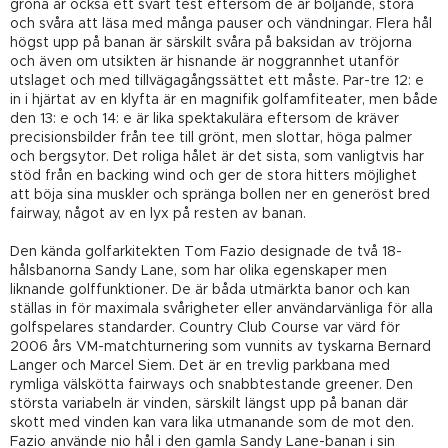
gröna är också ett svårt test eftersom de är böljande, stora
och svåra att läsa med många pauser och vändningar. Flera hål
högst upp på banan är särskilt svåra på baksidan av tröjorna
och även om utsikten är hisnande är noggrannhet utanför
utslaget och med tillvägagångssättet ett måste. Par-tre 12: e
in i hjärtat av en klyfta är en magnifik golfamfiteater, men både
den 13: e och 14: e är lika spektakulära eftersom de kräver
precisionsbilder från tee till grönt, men slottar, höga palmer
och bergsytor. Det roliga hålet är det sista, som vanligtvis har
stöd från en backing wind och ger de stora hitters möjlighet
att böja sina muskler och spränga bollen ner en generöst bred
fairway, något av en lyx på resten av banan.
Den kända golfarkitekten Tom Fazio designade de två 18-
hålsbanorna Sandy Lane, som har olika egenskaper men
liknande golffunktioner. De är båda utmärkta banor och kan
ställas in för maximala svårigheter eller användarvänliga för alla
golfspelares standarder. Country Club Course var värd för
2006 års VM-matchturnering som vunnits av tyskarna Bernard
Langer och Marcel Siem. Det är en trevlig parkbana med
rymliga välskötta fairways och snabbtestande greener. Den
största variabeln är vinden, särskilt längst upp på banan där
skott med vinden kan vara lika utmanande som de mot den.
Fazio använde nio hål i den gamla Sandy Lane-banan i sin