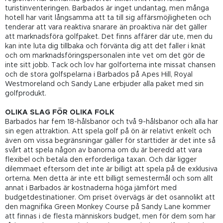
turistinventeringen. Barbados är inget undantag, men många
hotell har varit långsamma att ta till sig affärsmöjligheten och
tenderar att vara reaktiva snarare än proaktiva när det gäller
att marknadsföra golfpaket. Det finns affärer där ute, men du
kan inte luta dig tillbaka och förvänta dig att det faller i knät
och om marknadsföringspersonalen inte vet om det gör de
inte sitt jobb. Tack och lov har golforterna inte missat chansen
och de stora golfspelarna i Barbados på Apes Hill, Royal
Westmoreland och Sandy Lane erbjuder alla paket med sin
golfprodukt.
OLIKA SLAG FÖR OLIKA FOLK
Barbados har fem 18-hålsbanor och två 9-hålsbanor och alla har
sin egen attraktion. Att spela golf på ön är relativt enkelt och
även om vissa begränsningar gäller för starttider är det inte så
svårt att spela någon av banorna om du är beredd att vara
flexibel och betala den erforderliga taxan. Och där ligger
dilemmaet eftersom det inte är billigt att spela på de exklusiva
orterna. Men detta är inte ett billigt semestermål och som allt
annat i Barbados är kostnaderna höga jämfört med
budgetdestinationer. Om priset övervägs är det osannolikt att
den magnifika Green Monkey Course på Sandy Lane kommer
att finnas i de flesta människors budget, men för dem som har