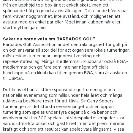
från en upphöjd tee-box är ett enkelt skott, men ett
spännande hål på grund av inställningen. Det nionde hålets par-
fem kräver noggrannhet, inte avstånd, och möjligheten att
avsluta med en enkel par eller fågel innan klubben når eller
startar ytterligare nio.
Saker du borde veta om BARBADOS GOLF
Barbados Golf Association är det centrala organet för golf på
ön och ansvarar till stor del för att organisera lokala turneringar,
mästerskapsturneringar, ungdomsutveckling och
representativa lag. Många medlemmar i klubbar är också BGA-
medlemmar och golfare som inte har några officiella
handikapp på en klubb kan få en genom BGA, som är ansluten
till USPGA.
Det finns ett antal större sponsrade golfturneringar och
nationella evenemang som hålls under hela året och många
utländska besökare reser för att tävla. Sir Garry Sobers-
turneringen är det största evenemanget och en öppen
turnering som spelas under fyra dagar på olika banor och
involverar nästan 300 spelare. Inträdespaketet erbjuder stort
värde, utmärkta priser och gästfrihet, men det prenumererar
kraftigt och som ett resultat kan spelet vara långsamt. Vissa