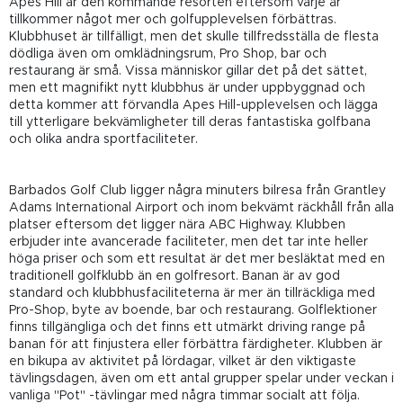
Apes Hill är den kommande resorten eftersom varje år
tillkommer något mer och golfupplevelsen förbättras.
Klubbhuset är tillfälligt, men det skulle tillfredsställa de flesta
dödliga även om omklädningsrum, Pro Shop, bar och
restaurang är små. Vissa människor gillar det på det sättet,
men ett magnifikt nytt klubbhus är under uppbyggnad och
detta kommer att förvandla Apes Hill-upplevelsen och lägga
till ytterligare bekvämligheter till deras fantastiska golfbana
och olika andra sportfaciliteter.
Barbados Golf Club ligger några minuters bilresa från Grantley
Adams International Airport och inom bekvämt räckhåll från alla
platser eftersom det ligger nära ABC Highway. Klubben
erbjuder inte avancerade faciliteter, men det tar inte heller
höga priser och som ett resultat är det mer besläktat med en
traditionell golfklubb än en golfresort. Banan är av god
standard och klubbhusfaciliteterna är mer än tillräckliga med
Pro-Shop, byte av boende, bar och restaurang. Golflektioner
finns tillgängliga och det finns ett utmärkt driving range på
banan för att finjustera eller förbättra färdigheter. Klubben är
en bikupa av aktivitet på lördagar, vilket är den viktigaste
tävlingsdagen, även om ett antal grupper spelar under veckan i
vanliga "Pot" -tävlingar med några timmar socialt att följa.