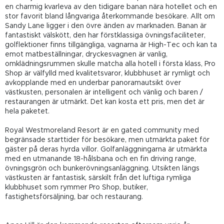
en charmig kvarleva av den tidigare banan nära hotellet och en
stor favorit bland långvariga återkommande besökare. Allt om
Sandy Lane ligger i den övre änden av marknaden. Banan är
fantastiskt välskött, den har förstklassiga övningsfaciliteter,
golflektioner finns tillgängliga, vagnarna är High-Tec och kan ta
emot matbeställningar, dryckesvagnen är vanlig,
omklädningsrummen skulle matcha alla hotell i första klass, Pro
Shop är välfylld med kvalitetsvaror, klubbhuset är rymligt och
avkopplande med en underbar panoramautsikt över
västkusten, personalen är intelligent och vänlig och baren /
restaurangen är utmärkt. Det kan kosta ett pris, men det är
hela paketet.
Royal Westmoreland Resort är en gated community med
begränsade starttider för besökare, men utmärkta paket för
gäster på deras hyrda villor. Golfanläggningarna är utmärkta
med en utmanande 18-hålsbana och en fin driving range,
övningsgrön och bunkerövningsanläggning. Utsikten längs
västkusten är fantastisk, särskilt från det luftiga rymliga
klubbhuset som rymmer Pro Shop, butiker,
fastighetsförsäljning, bar och restaurang.