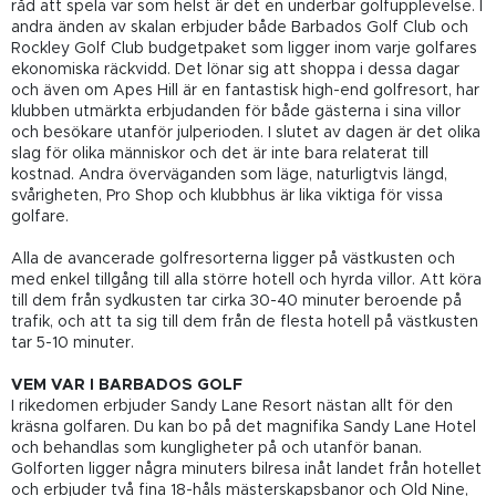
råd att spela var som helst är det en underbar golfupplevelse. I
andra änden av skalan erbjuder både Barbados Golf Club och
Rockley Golf Club budgetpaket som ligger inom varje golfares
ekonomiska räckvidd. Det lönar sig att shoppa i dessa dagar
och även om Apes Hill är en fantastisk high-end golfresort, har
klubben utmärkta erbjudanden för både gästerna i sina villor
och besökare utanför julperioden. I slutet av dagen är det olika
slag för olika människor och det är inte bara relaterat till
kostnad. Andra överväganden som läge, naturligtvis längd,
svårigheten, Pro Shop och klubbhus är lika viktiga för vissa
golfare.
Alla de avancerade golfresorterna ligger på västkusten och
med enkel tillgång till alla större hotell och hyrda villor. Att köra
till dem från sydkusten tar cirka 30-40 minuter beroende på
trafik, och att ta sig till dem från de flesta hotell på västkusten
tar 5-10 minuter.
VEM VAR I BARBADOS GOLF
I rikedomen erbjuder Sandy Lane Resort nästan allt för den
kräsna golfaren. Du kan bo på det magnifika Sandy Lane Hotel
och behandlas som kungligheter på och utanför banan.
Golforten ligger några minuters bilresa inåt landet från hotellet
och erbjuder två fina 18-håls mästerskapsbanor och Old Nine,