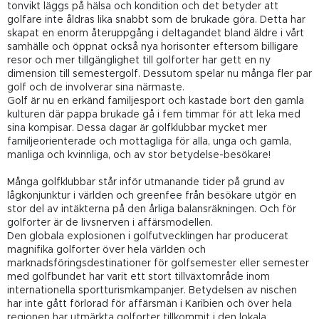
tonvikt läggs på hälsa och kondition och det betyder att
golfare inte åldras lika snabbt som de brukade göra. Detta har
skapat en enorm återuppgång i deltagandet bland äldre i vårt
samhälle och öppnat också nya horisonter eftersom billigare
resor och mer tillgänglighet till golforter har gett en ny
dimension till semestergolf. Dessutom spelar nu många fler par
golf och de involverar sina närmaste.
Golf är nu en erkänd familjesport och kastade bort den gamla
kulturen där pappa brukade gå i fem timmar för att leka med
sina kompisar. Dessa dagar är golfklubbar mycket mer
familjeorienterade och mottagliga för alla, unga och gamla,
manliga och kvinnliga, och av stor betydelse-besökare!
Många golfklubbar står inför utmanande tider på grund av
lågkonjunktur i världen och greenfee från besökare utgör en
stor del av intäkterna på den årliga balansräkningen. Och för
golforter är de livsnerven i affärsmodellen.
Den globala explosionen i golfutvecklingen har producerat
magnifika golforter över hela världen och
marknadsföringsdestinationer för golfsemester eller semester
med golfbundet har varit ett stort tillväxtområde inom
internationella sportturismkampanjer. Betydelsen av nischen
har inte gått förlorad för affärsmän i Karibien och över hela
regionen har utmärkta golforter tillkommit i den lokala