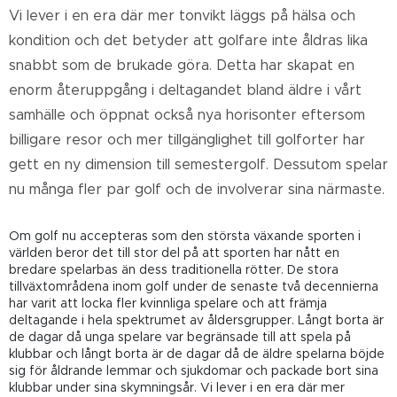
Vi lever i en era där mer tonvikt läggs på hälsa och
kondition och det betyder att golfare inte åldras lika
snabbt som de brukade göra. Detta har skapat en
enorm återuppgång i deltagandet bland äldre i vårt
samhälle och öppnat också nya horisonter eftersom
billigare resor och mer tillgänglighet till golforter har
gett en ny dimension till semestergolf. Dessutom spelar
nu många fler par golf och de involverar sina närmaste.
Om golf nu accepteras som den största växande sporten i
världen beror det till stor del på att sporten har nått en
bredare spelarbas än dess traditionella rötter. De stora
tillväxtområdena inom golf under de senaste två decennierna
har varit att locka fler kvinnliga spelare och att främja
deltagande i hela spektrumet av åldersgrupper. Långt borta är
de dagar då unga spelare var begränsade till att spela på
klubbar och långt borta är de dagar då de äldre spelarna böjde
sig för åldrande lemmar och sjukdomar och packade bort sina
klubbar under sina skymningsår. Vi lever i en era där mer