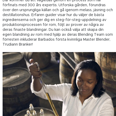
Där kommer du att vägledas genom en process som har
förfinats med 300 års expertis. Utforska gården, förundras
över den ursprungliga källan och gå igenom melass, jäsning och
destillationshus. Erfaren guider visar hur du väljer de bästa
ingredienserna och ger dig en steg-för-steg-uppdelning av
produktionsprocessen för rom, följt av prover av några av
deras finaste blandningar. Du kan också välja att skapa din
egen blandning av rom med hjälp av deras Blending Team som
förresten inkluderar Barbados första kvinnliga Master Blender,
Trudiann Branker!