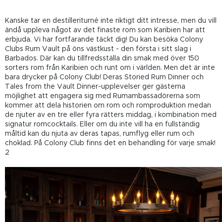
Kanske tar en destilleriturné inte riktigt ditt intresse, men du vill
ändå uppleva något av det finaste rom som Karibien har att
erbjuda. Vi har fortfarande täckt dig! Du kan besöka Colony
Clubs Rum Vault på öns västkust - den första i sitt slag i
Barbados. Där kan du tillfredsställa din smak med över 150
sorters rom från Karibien och runt om i världen. Men det är inte
bara drycker på Colony Club! Deras Storied Rum Dinner och
Tales from the Vault Dinner-upplevelser ger gästerna
möjlighet att engagera sig med Rumambassadörerna som
kommer att dela historien om rom och romproduktion medan
de njuter av en tre eller fyra rätters middag, i kombination med
signatur romcocktails. Eller om du inte vill ha en fullständig
måltid kan du njuta av deras tapas, rumflyg eller rum och
choklad. På Colony Club finns det en behandling för varje smak!
2