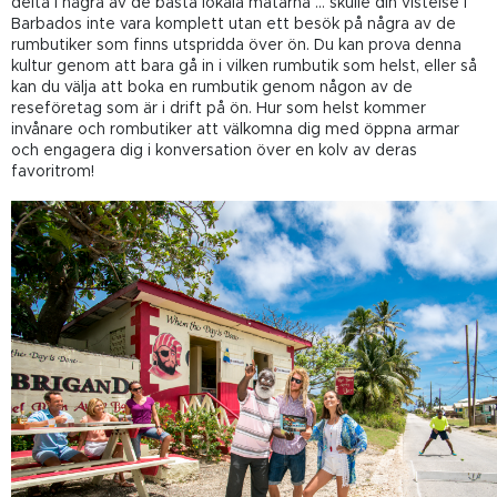
delta i några av de bästa lokala matarna ... skulle din vistelse i
Barbados inte vara komplett utan ett besök på några av de
rumbutiker som finns utspridda över ön. Du kan prova denna
kultur genom att bara gå in i vilken rumbutik som helst, eller så
kan du välja att boka en rumbutik genom någon av de
reseföretag som är i drift på ön. Hur som helst kommer
invånare och rombutiker att välkomna dig med öppna armar
och engagera dig i konversation över en kolv av deras
favoritrom!