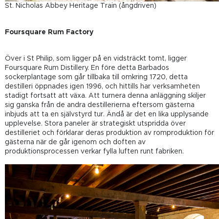
St. Nicholas Abbey Heritage Train (ångdriven)
Foursquare Rum Factory
Över i St Philip, som ligger på en vidsträckt tomt, ligger
Foursquare Rum Distillery. En före detta Barbados
sockerplantage som går tillbaka till omkring 1720, detta
destilleri öppnades igen 1996, och hittills har verksamheten
stadigt fortsatt att växa. Att turnera denna anläggning skiljer
sig ganska från de andra destillerierna eftersom gästerna
inbjuds att ta en självstyrd tur. Ändå är det en lika upplysande
upplevelse. Stora paneler är strategiskt utspridda över
destilleriet och förklarar deras produktion av romproduktion för
gästerna när de går igenom och doften av
produktionsprocessen verkar fylla luften runt fabriken.