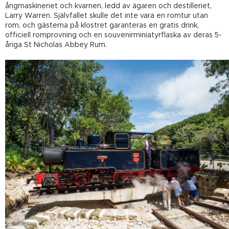
ångmaskineriet och kvarnen, ledd av ägaren och destilleriet,
Larry Warren. Självfallet skulle det inte vara en romtur utan
rom, och gästerna på klostret garanteras en gratis drink,
officiell romprovning och en souvenirminiatyrflaska av deras 5-
åriga St Nicholas Abbey Rum.