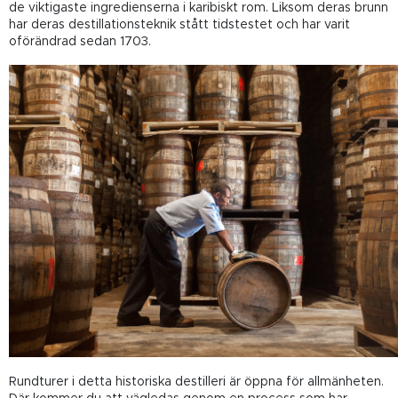
de viktigaste ingredienserna i karibiskt rom. Liksom deras brunn
har deras destillationsteknik stått tidstestet och har varit
oförändrad sedan 1703.
Rundturer i detta historiska destilleri är öppna för allmänheten.