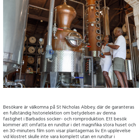
Besökare är välkomna på St Nicholas Abbey, där de garanteras
en fullständig historielektion om betydelsen av denna
fastighet i Barbados socker- och romproduktion. Ett besök
kommer att omfatta en rundtur i det magnifika stora huset och
en 30-minuters film som visar plantagernas liv. En upplevelse
vid klostret skulle inte vara komplett utan en rundtur i