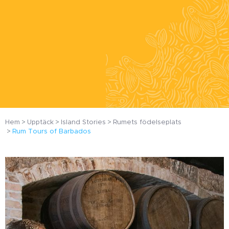
Hem
Upptäck
Island Stories
Rumets födelseplats
Rum Tours of Barbados