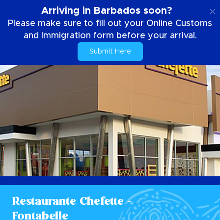
ES
Arriving in Barbados soon?
Please make sure to fill out your Online Customs
and Immigration form before your arrival.
Submit Here
Restaurante Chefette -
Fontabelle