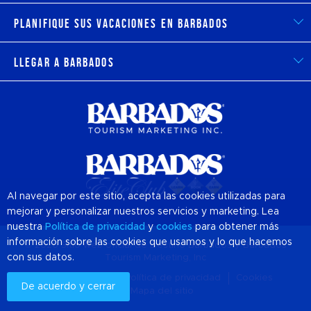
Planifique sus vacaciones en Barbados
Llegar a Barbados
Al navegar por este sitio, acepta las cookies utilizadas para
mejorar y personalizar nuestros servicios y marketing. Lea
nuestra
Política de privacidad
y
cookies
para obtener más
información sobre las cookies que usamos y lo que hacemos
© 2026 Sitio web oficial de Destino
Barbados
y Barbados
con sus datos.
Tourism Marketing, Inc
Sobre nosotros
Política de privacidad
Cookies
De acuerdo y cerrar
Mapa del sitio