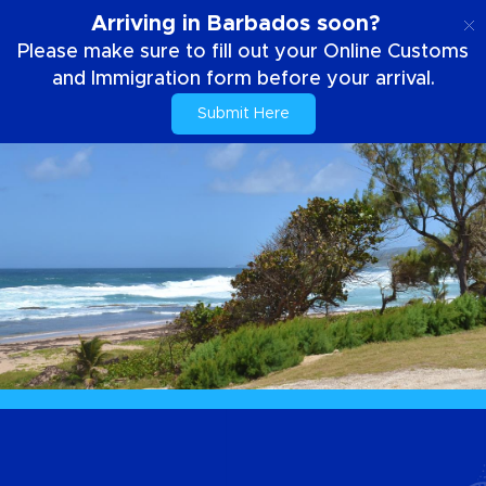
ES
Arriving in Barbados soon?
Please make sure to fill out your Online Customs
and Immigration form before your arrival.
Submit Here