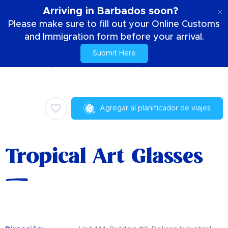
ES
Arriving in Barbados soon?
Please make sure to fill out your Online Customs
and Immigration form before your arrival.
Submit Here
Casa
Cosas para hacer
Compras
Tropical Art Glasses
Agregar al planificador de viajes
Tropical Art Glasses