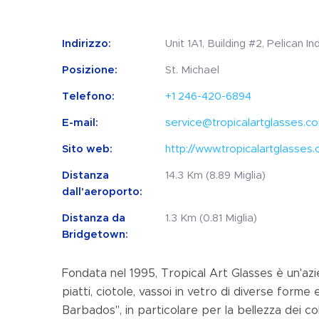
Indirizzo:
Unit 1A1, Building #2, Pelican I
Posizione:
St. Michael
Telefono:
+1 246-420-6894
E-mail:
service@tropicalartglasses.c
Sito web:
http://www.tropicalartglasses
Distanza
14.3 Km (8.89 Miglia)
dall'aeroporto:
Distanza da
1.3 Km (0.81 Miglia)
Bridgetown:
Fondata nel 1995, Tropical Art Glasses è un'az
piatti, ciotole, vassoi in vetro di diverse forme 
Barbados", in particolare per la bellezza dei colo