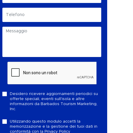
Desidero ricevere aggiornamenti periodici su
offerte speciali, eventi sull'isola e altre
informazioni da Barbados Tourism Marketing,
Inc.
Utilizzando questo modulo accetti la
memorizzazione e la gestione dei tuoi dati in
conformità con la
Privacy Policy