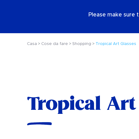
IT
Please make sure t
Casa
Cose da fare
Shopping
Tropical Art Glasses
Tropical Art