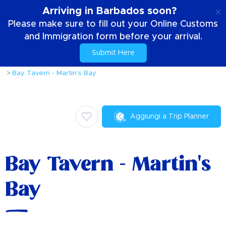
IT
Arriving in Barbados soon?
Please make sure to fill out your Online Customs
and Immigration form before your arrival.
Submit Here
Casa
Cose da fare
Attività e attrazioni
Bay Tavern - Martin's Bay
Aggiungi a Trip Planner
Bay Tavern - Martin's
Bay