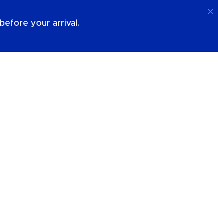
Anruf
Anmeldung
Über Uns
efore your arrival.