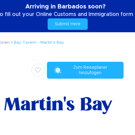
Arriving in Barbados soon?
o fill out your Online Customs and Immigration form b
Submit Here
ionen
Bay Tavern - Martin's Bay
Zum Reiseplaner
hinzufügen
 Martin's Bay