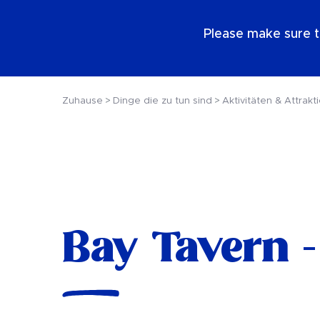
DE
Please make sure t
Zuhause
Dinge die zu tun sind
Aktivitäten & Attrakt
Bay Tavern -