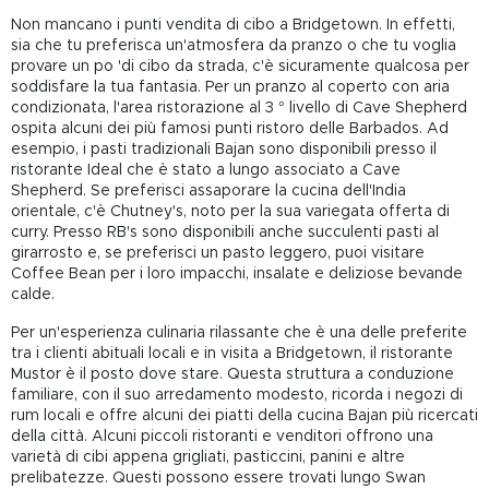
Non mancano i punti vendita di cibo a Bridgetown. In effetti,
sia che tu preferisca un'atmosfera da pranzo o che tu voglia
provare un po 'di cibo da strada, c'è sicuramente qualcosa per
soddisfare la tua fantasia. Per un pranzo al coperto con aria
condizionata, l'area ristorazione al 3 ° livello di Cave Shepherd
ospita alcuni dei più famosi punti ristoro delle Barbados. Ad
esempio, i pasti tradizionali Bajan sono disponibili presso il
ristorante Ideal che è stato a lungo associato a Cave
Shepherd. Se preferisci assaporare la cucina dell'India
orientale, c'è Chutney's, noto per la sua variegata offerta di
curry. Presso RB's sono disponibili anche succulenti pasti al
girarrosto e, se preferisci un pasto leggero, puoi visitare
Coffee Bean per i loro impacchi, insalate e deliziose bevande
calde.
Per un'esperienza culinaria rilassante che è una delle preferite
tra i clienti abituali locali e in visita a Bridgetown, il ristorante
Mustor è il posto dove stare. Questa struttura a conduzione
familiare, con il suo arredamento modesto, ricorda i negozi di
rum locali e offre alcuni dei piatti della cucina Bajan più ricercati
della città. Alcuni piccoli ristoranti e venditori offrono una
varietà di cibi appena grigliati, pasticcini, panini e altre
prelibatezze. Questi possono essere trovati lungo Swan