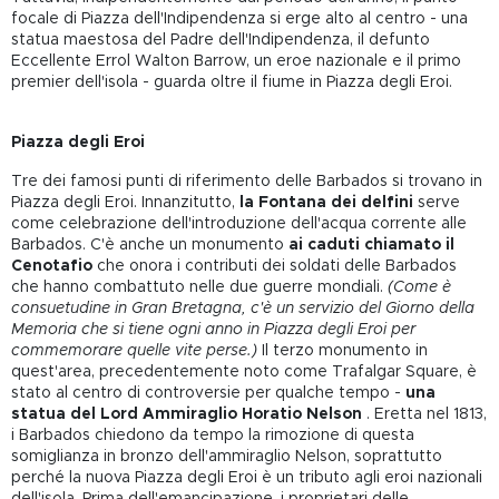
focale di Piazza dell'Indipendenza si erge alto al centro - una
statua maestosa del Padre dell'Indipendenza, il defunto
Eccellente Errol Walton Barrow, un eroe nazionale e il primo
premier dell'isola - guarda oltre il fiume in Piazza degli Eroi.
Piazza degli Eroi
Tre dei famosi punti di riferimento delle Barbados si trovano in
Piazza degli Eroi. Innanzitutto,
la Fontana dei delfini
serve
come celebrazione dell'introduzione dell'acqua corrente alle
Barbados. C'è anche un monumento
ai caduti chiamato il
Cenotafio
che onora i contributi dei soldati delle Barbados
che hanno combattuto nelle due guerre mondiali.
(Come è
consuetudine in Gran Bretagna, c'è un servizio del Giorno della
Memoria che si tiene ogni anno in Piazza degli Eroi per
commemorare quelle vite perse.)
Il terzo monumento in
quest'area, precedentemente noto come Trafalgar Square, è
stato al centro di controversie per qualche tempo -
una
statua del Lord Ammiraglio Horatio Nelson
. Eretta nel 1813,
i Barbados chiedono da tempo la rimozione di questa
somiglianza in bronzo dell'ammiraglio Nelson, soprattutto
perché la nuova Piazza degli Eroi è un tributo agli eroi nazionali
dell'isola. Prima dell'emancipazione, i proprietari delle