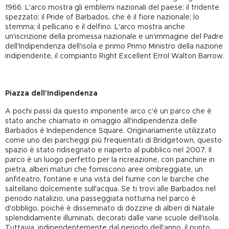
1966. L'arco mostra gli emblemi nazionali del paese: il tridente
spezzato; il Pride of Barbados, che è il fiore nazionale; lo
stemma; il pellicano e il delfino. L'arco mostra anche
un'iscrizione della promessa nazionale e un'immagine del Padre
dell'Indipendenza dell'isola e primo Primo Ministro della nazione
indipendente, il compianto Right Excellent Errol Walton Barrow.
Piazza dell'Indipendenza
A pochi passi da questo imponente arco c'è un parco che è
stato anche chiamato in omaggio all'indipendenza delle
Barbados è Independence Square. Originariamente utilizzato
come uno dei parcheggi più frequentati di Bridgetown, questo
spazio è stato ridisegnato e riaperto al pubblico nel 2007. Il
parco è un luogo perfetto per la ricreazione, con panchine in
pietra, alberi maturi che forniscono aree ombreggiate, un
anfiteatro, fontane e una vista del fiume con le barche che
saltellano dolcemente sull'acqua. Se ti trovi alle Barbados nel
periodo natalizio, una passeggiata notturna nel parco è
d'obbligo, poiché è disseminato di dozzine di alberi di Natale
splendidamente illuminati, decorati dalle varie scuole dell'isola.
Tuttavia, indipendentemente dal periodo dell'anno, il punto