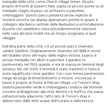
tranquille della città, come Church Village Green. Situato,
proprio di fronte al Queen's Park, ospita un piccolo ponte su un
tranquillo stagno di pesci, un anfiteatro e panchine
ombreggiate. Questo parco presenta anche repliche di
monete storiche (un display appropriato poiché lo spazio è
collegato alla Banca centrale delle Barbados) e un'installazione
di porte che sarebbero state precedentemente utilizzate
nelle case dei beni mobili che un tempo sorgevano in quel
villaggio.
Dall'altra parte della città, c'è un piccolo parco chiamato
Jubilee Gardens. Originariamente chiamato nel 1888 in onore
del Giubileo d'oro del regno della regina Vittoria, il parco è
un'oasi tranquilla con alberi e panchine. Il giardino fu
pavimentato nel 1929 quando vi era di stanza un terminal degli
autobus. Ma, nel 2005, il terminal è stato trasferito e l'area è
stata riqualificata come giardino. Con i suoi terreni pavimentati,
funge da luogo di intrattenimento e mostre. Ancora più in
basso e proprio di fronte al Pelican Village, c'è Trevor's Way.
Questa passerella verde e ombreggiata conduce dal terminal
crociere di Bridgetown alla città. Mentre c'è traffico che passa
sull'autostrada adiacente, l'altro lato di Trevor's Way è
abbracciato dalle dolci acque dell'oceano e dalla brezza.