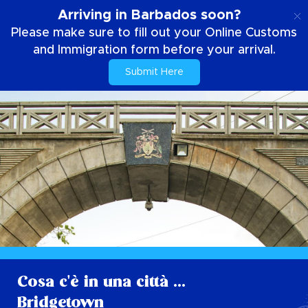
IT
Arriving in Barbados soon?
Please make sure to fill out your Online Customs
and Immigration form before your arrival.
Submit Here
Cosa c'è in una città ...
Bridgetown