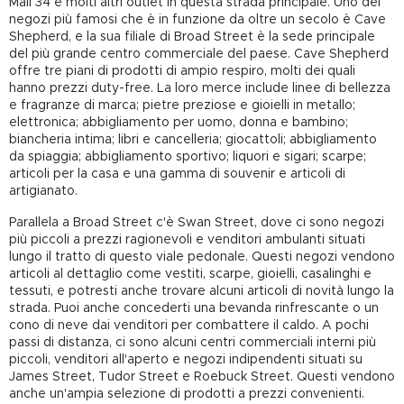
Mall 34 e molti altri outlet in questa strada principale. Uno dei
negozi più famosi che è in funzione da oltre un secolo è Cave
Shepherd, e la sua filiale di Broad Street è la sede principale
del più grande centro commerciale del paese. Cave Shepherd
offre tre piani di prodotti di ampio respiro, molti dei quali
hanno prezzi duty-free. La loro merce include linee di bellezza
e fragranze di marca; pietre preziose e gioielli in metallo;
elettronica; abbigliamento per uomo, donna e bambino;
biancheria intima; libri e cancelleria; giocattoli; abbigliamento
da spiaggia; abbigliamento sportivo; liquori e sigari; scarpe;
articoli per la casa e una gamma di souvenir e articoli di
artigianato.
Parallela a Broad Street c'è Swan Street, dove ci sono negozi
più piccoli a prezzi ragionevoli e venditori ambulanti situati
lungo il tratto di questo viale pedonale. Questi negozi vendono
articoli al dettaglio come vestiti, scarpe, gioielli, casalinghi e
tessuti, e potresti anche trovare alcuni articoli di novità lungo la
strada. Puoi anche concederti una bevanda rinfrescante o un
cono di neve dai venditori per combattere il caldo. A pochi
passi di distanza, ci sono alcuni centri commerciali interni più
piccoli, venditori all'aperto e negozi indipendenti situati su
James Street, Tudor Street e Roebuck Street. Questi vendono
anche un'ampia selezione di prodotti a prezzi convenienti.