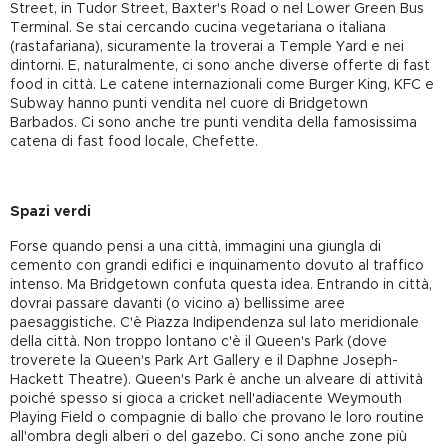
Street, in Tudor Street, Baxter's Road o nel Lower Green Bus
Terminal. Se stai cercando cucina vegetariana o italiana
(rastafariana), sicuramente la troverai a Temple Yard e nei
dintorni. E, naturalmente, ci sono anche diverse offerte di fast
food in città. Le catene internazionali come Burger King, KFC e
Subway hanno punti vendita nel cuore di Bridgetown
Barbados. Ci sono anche tre punti vendita della famosissima
catena di fast food locale, Chefette.
Spazi verdi
Forse quando pensi a una città, immagini una giungla di
cemento con grandi edifici e inquinamento dovuto al traffico
intenso. Ma Bridgetown confuta questa idea. Entrando in città,
dovrai passare davanti (o vicino a) bellissime aree
paesaggistiche. C'è Piazza Indipendenza sul lato meridionale
della città. Non troppo lontano c'è il Queen's Park (dove
troverete la Queen's Park Art Gallery e il Daphne Joseph-
Hackett Theatre). Queen's Park è anche un alveare di attività
poiché spesso si gioca a cricket nell'adiacente Weymouth
Playing Field o compagnie di ballo che provano le loro routine
all'ombra degli alberi o del gazebo. Ci sono anche zone più