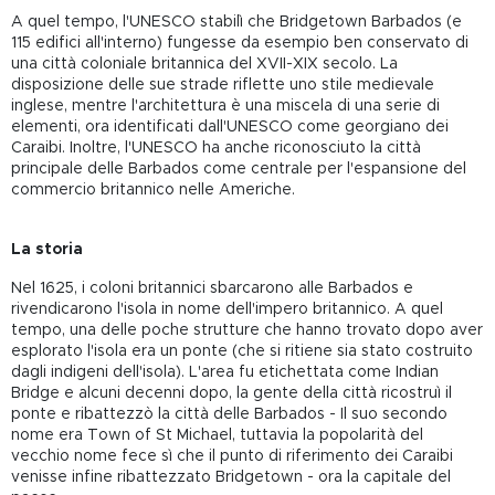
A quel tempo, l'UNESCO stabilì che Bridgetown Barbados (e
115 edifici all'interno) fungesse da esempio ben conservato di
una città coloniale britannica del XVII-XIX secolo. La
disposizione delle sue strade riflette uno stile medievale
inglese, mentre l'architettura è una miscela di una serie di
elementi, ora identificati dall'UNESCO come georgiano dei
Caraibi. Inoltre, l'UNESCO ha anche riconosciuto la città
principale delle Barbados come centrale per l'espansione del
commercio britannico nelle Americhe.
La storia
Nel 1625, i coloni britannici sbarcarono alle Barbados e
rivendicarono l'isola in nome dell'impero britannico. A quel
tempo, una delle poche strutture che hanno trovato dopo aver
esplorato l'isola era un ponte (che si ritiene sia stato costruito
dagli indigeni dell'isola). L'area fu etichettata come Indian
Bridge e alcuni decenni dopo, la gente della città ricostruì il
ponte e ribattezzò la città delle Barbados - Il suo secondo
nome era Town of St Michael, tuttavia la popolarità del
vecchio nome fece sì che il punto di riferimento dei Caraibi
venisse infine ribattezzato Bridgetown - ora la capitale del