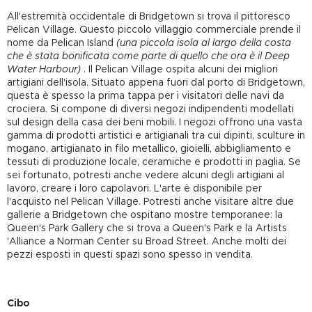
All'estremità occidentale di Bridgetown si trova il pittoresco
Pelican Village. Questo piccolo villaggio commerciale prende il
nome da Pelican Island
(una piccola isola al largo della costa
che è stata bonificata come parte di quello che ora è il Deep
Water Harbour)
. Il Pelican Village ospita alcuni dei migliori
artigiani dell'isola. Situato appena fuori dal porto di Bridgetown,
questa è spesso la prima tappa per i visitatori delle navi da
crociera. Si compone di diversi negozi indipendenti modellati
sul design della casa dei beni mobili. I negozi offrono una vasta
gamma di prodotti artistici e artigianali tra cui dipinti, sculture in
mogano, artigianato in filo metallico, gioielli, abbigliamento e
tessuti di produzione locale, ceramiche e prodotti in paglia. Se
sei fortunato, potresti anche vedere alcuni degli artigiani al
lavoro, creare i loro capolavori. L'arte è disponibile per
l'acquisto nel Pelican Village. Potresti anche visitare altre due
gallerie a Bridgetown che ospitano mostre temporanee: la
Queen's Park Gallery che si trova a Queen's Park e la Artists
'Alliance a Norman Center su Broad Street. Anche molti dei
pezzi esposti in questi spazi sono spesso in vendita.
Cibo