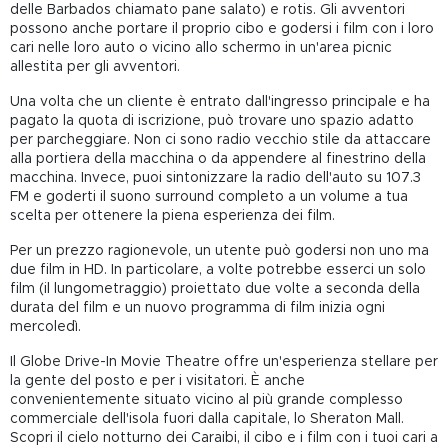
delle Barbados chiamato pane salato) e rotis. Gli avventori
possono anche portare il proprio cibo e godersi i film con i loro
cari nelle loro auto o vicino allo schermo in un'area picnic
allestita per gli avventori.
Una volta che un cliente è entrato dall'ingresso principale e ha
pagato la quota di iscrizione, può trovare uno spazio adatto
per parcheggiare. Non ci sono radio vecchio stile da attaccare
alla portiera della macchina o da appendere al finestrino della
macchina. Invece, puoi sintonizzare la radio dell'auto su 107.3
FM e goderti il suono surround completo a un volume a tua
scelta per ottenere la piena esperienza dei film.
Per un prezzo ragionevole, un utente può godersi non uno ma
due film in HD. In particolare, a volte potrebbe esserci un solo
film (il lungometraggio) proiettato due volte a seconda della
durata del film e un nuovo programma di film inizia ogni
mercoledì.
Il Globe Drive-In Movie Theatre offre un'esperienza stellare per
la gente del posto e per i visitatori. È anche
convenientemente situato vicino al più grande complesso
commerciale dell'isola fuori dalla capitale, lo Sheraton Mall.
Scopri il cielo notturno dei Caraibi, il cibo e i film con i tuoi cari a