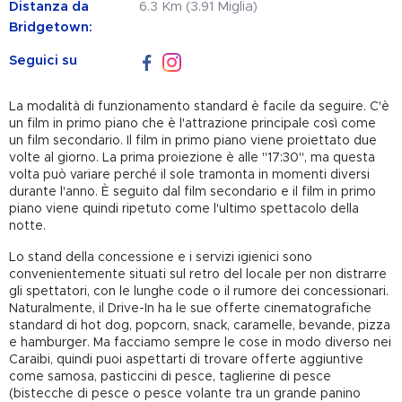
Distanza da
6.3 Km (3.91 Miglia)
Bridgetown:
Seguici su
La modalità di funzionamento standard è facile da seguire. C'è
un film in primo piano che è l'attrazione principale così come
un film secondario. Il film in primo piano viene proiettato due
volte al giorno. La prima proiezione è alle "17:30", ma questa
volta può variare perché il sole tramonta in momenti diversi
durante l'anno. È seguito dal film secondario e il film in primo
piano viene quindi ripetuto come l'ultimo spettacolo della
notte.
Lo stand della concessione e i servizi igienici sono
convenientemente situati sul retro del locale per non distrarre
gli spettatori, con le lunghe code o il rumore dei concessionari.
Naturalmente, il Drive-In ha le sue offerte cinematografiche
standard di hot dog, popcorn, snack, caramelle, bevande, pizza
e hamburger. Ma facciamo sempre le cose in modo diverso nei
Caraibi, quindi puoi aspettarti di trovare offerte aggiuntive
come samosa, pasticcini di pesce, taglierine di pesce
(bistecche di pesce o pesce volante tra un grande panino