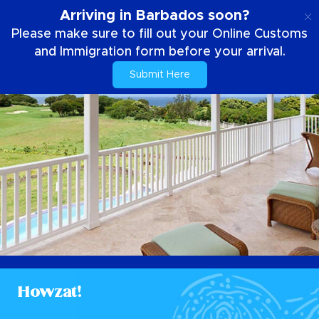
IT
Arriving in Barbados soon?
Please make sure to fill out your Online Customs
and Immigration form before your arrival.
Submit Here
Howzat!