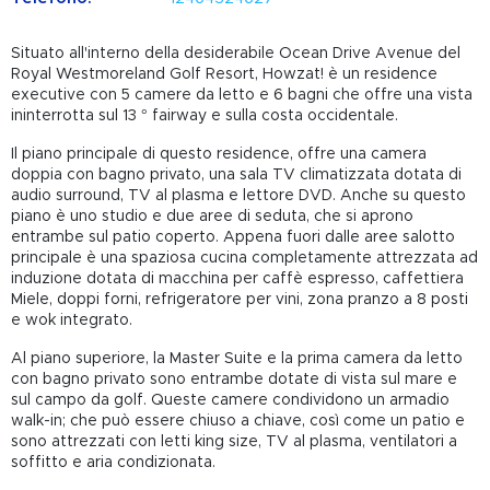
Situato all'interno della desiderabile Ocean Drive Avenue del
Royal Westmoreland Golf Resort, Howzat! è un residence
executive con 5 camere da letto e 6 bagni che offre una vista
ininterrotta sul 13 ° fairway e sulla costa occidentale.
Il piano principale di questo residence, offre una camera
doppia con bagno privato, una sala TV climatizzata dotata di
audio surround, TV al plasma e lettore DVD. Anche su questo
piano è uno studio e due aree di seduta, che si aprono
entrambe sul patio coperto. Appena fuori dalle aree salotto
principale è una spaziosa cucina completamente attrezzata ad
induzione dotata di macchina per caffè espresso, caffettiera
Miele, doppi forni, refrigeratore per vini, zona pranzo a 8 posti
e wok integrato.
Al piano superiore, la Master Suite e la prima camera da letto
con bagno privato sono entrambe dotate di vista sul mare e
sul campo da golf. Queste camere condividono un armadio
walk-in; che può essere chiuso a chiave, così come un patio e
sono attrezzati con letti king size, TV al plasma, ventilatori a
soffitto e aria condizionata.