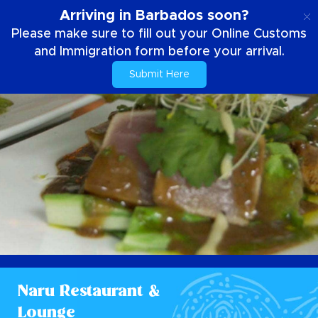
IT
Arriving in Barbados soon?
Please make sure to fill out your Online Customs
and Immigration form before your arrival.
Submit Here
Naru Restaurant &
Lounge