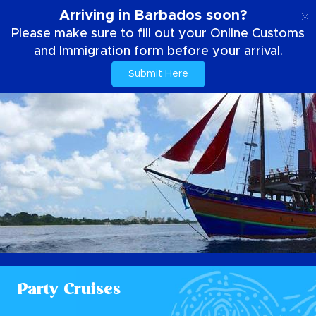
IT
Arriving in Barbados soon?
Please make sure to fill out your Online Customs
and Immigration form before your arrival.
Submit Here
Party Cruises