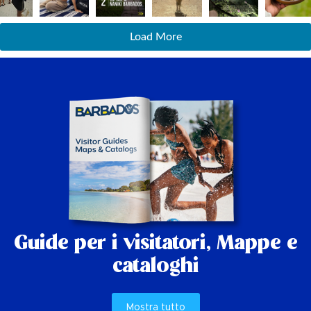
Load More
Guide per i visitatori,
Mappe e
cataloghi
Mostra tutto