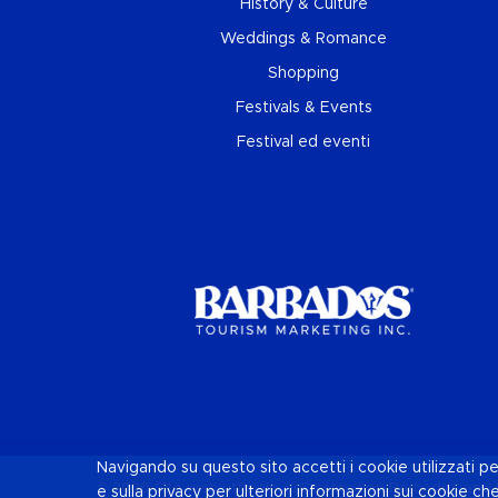
History & Culture
Weddings & Romance
Shopping
Festivals & Events
Festival ed eventi
Navigando su questo sito accetti i cookie utilizzati pe
© 2026 Sito web ufficiale di Destination
Barbados
and 
e sulla privacy per ulteriori informazioni sui cookie ch