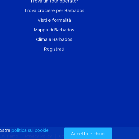
Trova un tour operator
Trova crociere per Barbados
Visti e formalità
Mappa di Barbados
Clima a Barbados
Registrati
nostra
politica sui
cookie
Accetta e chiudi
Chi siamo
Privacy Policy
Cookies
Mappa del sito