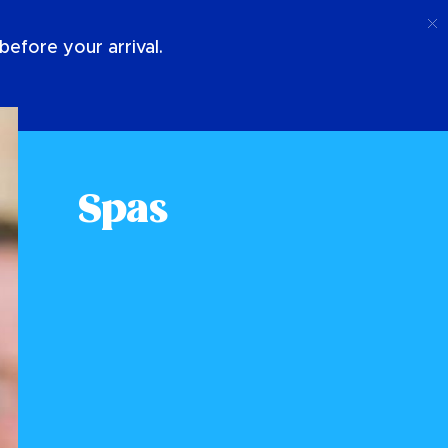
Chiamata
Login
Chi Siamo
efore your arrival.
Spas