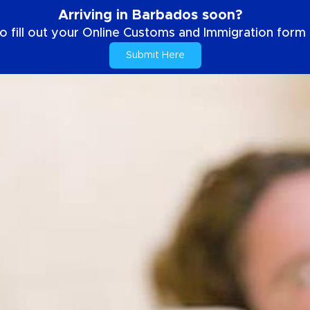
Arriving in Barbados soon?
o fill out your Online Customs and Immigration form b
Submit Here