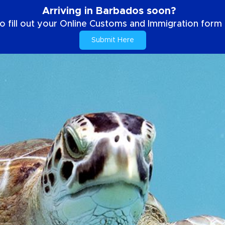
Arriving in Barbados soon?
o fill out your Online Customs and Immigration form b
Submit Here