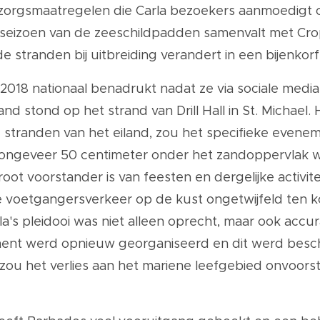
voorzorgsmaatregelen die Carla bezoekers aanmoedigt 
eizoen van de zeeschildpadden samenvalt met Crop 
de stranden bij uitbreiding verandert in een bijenko
 2018 nationaal benadrukt nadat ze via sociale media
d stond op het strand van Drill Hall in St. Michael
 stranden van het eiland, zou het specifieke evene
ongeveer 50 centimeter onder het zandoppervlak w
oot voorstander is van feesten en dergelijke activit
e voetgangersverkeer op de kust ongetwijfeld ten k
's pleidooi was niet alleen oprecht, maar ook accur
ment werd opnieuw georganiseerd en dit werd besc
 zou het verlies aan het mariene leefgebied onvoorste