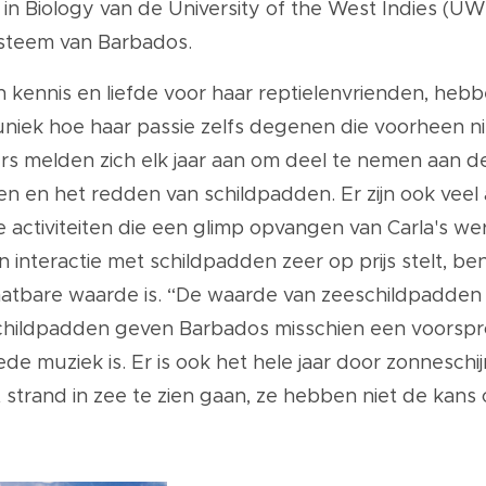
 in Biology van de University of the West Indies (U
steem van Barbados.
aan kennis en liefde voor haar reptielenvrienden, h
 uniek hoe haar passie zelfs degenen die voorheen n
ligers melden zich elk jaar aan om deel te nemen aa
oen en het redden van schildpadden. Er zijn ook vee
 activiteiten die een glimp opvangen van Carla's we
 interactie met schildpadden zeer op prijs stelt, be
atbare waarde is. “De waarde van zeeschildpadden 
 “Schildpadden geven Barbados misschien een voors
de muziek is. Er is ook het hele jaar door zonnesch
trand in zee te zien gaan, ze hebben niet de kans