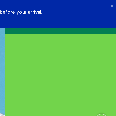
Telefoongesprek
Log In
Over Ons
efore your arrival.