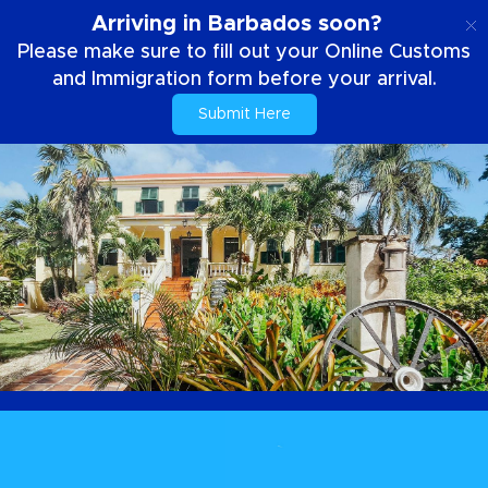
PT
Arriving in Barbados soon?
Please make sure to fill out your Online Customs
and Immigration form before your arrival.
Submit Here