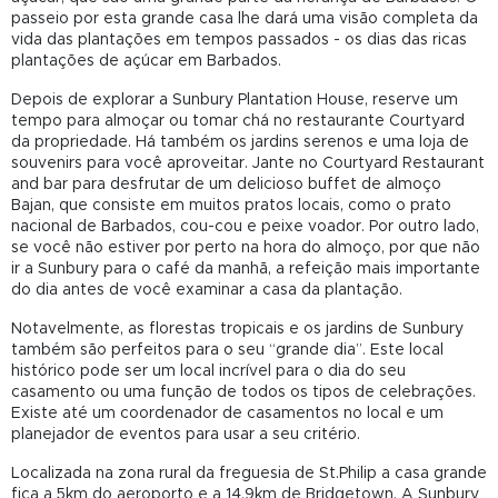
passeio por esta grande casa lhe dará uma visão completa da
vida das plantações em tempos passados - os dias das ricas
plantações de açúcar em Barbados.
Depois de explorar a Sunbury Plantation House, reserve um
tempo para almoçar ou tomar chá no restaurante Courtyard
da propriedade. Há também os jardins serenos e uma loja de
souvenirs para você aproveitar. Jante no Courtyard Restaurant
and bar para desfrutar de um delicioso buffet de almoço
Bajan, que consiste em muitos pratos locais, como o prato
nacional de Barbados, cou-cou e peixe voador. Por outro lado,
se você não estiver por perto na hora do almoço, por que não
ir a Sunbury para o café da manhã, a refeição mais importante
do dia antes de você examinar a casa da plantação.
Notavelmente, as florestas tropicais e os jardins de Sunbury
também são perfeitos para o seu “grande dia”. Este local
histórico pode ser um local incrível para o dia do seu
casamento ou uma função de todos os tipos de celebrações.
Existe até um coordenador de casamentos no local e um
planejador de eventos para usar a seu critério.
Localizada na zona rural da freguesia de St.Philip a casa grande
fica a 5km do aeroporto e a 14,9km de Bridgetown. A Sunbury