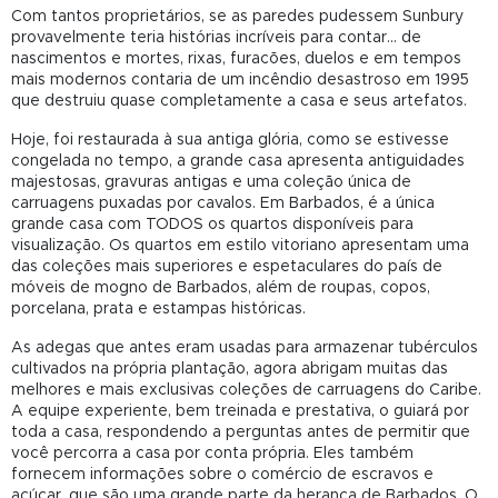
Com tantos proprietários, se as paredes pudessem Sunbury
provavelmente teria histórias incríveis para contar... de
nascimentos e mortes, rixas, furacões, duelos e em tempos
mais modernos contaria de um incêndio desastroso em 1995
que destruiu quase completamente a casa e seus artefatos.
Hoje, foi restaurada à sua antiga glória, como se estivesse
congelada no tempo, a grande casa apresenta antiguidades
majestosas, gravuras antigas e uma coleção única de
carruagens puxadas por cavalos. Em Barbados, é a única
grande casa com TODOS os quartos disponíveis para
visualização. Os quartos em estilo vitoriano apresentam uma
das coleções mais superiores e espetaculares do país de
móveis de mogno de Barbados, além de roupas, copos,
porcelana, prata e estampas históricas.
As adegas que antes eram usadas para armazenar tubérculos
cultivados na própria plantação, agora abrigam muitas das
melhores e mais exclusivas coleções de carruagens do Caribe.
A equipe experiente, bem treinada e prestativa, o guiará por
toda a casa, respondendo a perguntas antes de permitir que
você percorra a casa por conta própria. Eles também
fornecem informações sobre o comércio de escravos e
açúcar, que são uma grande parte da herança de Barbados. O