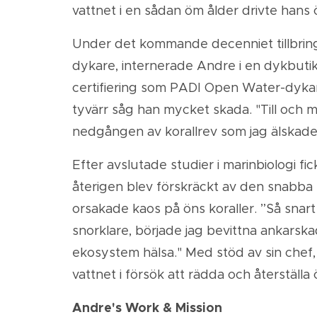
vattnet i en sådan öm ålder drivte hans 
Under det kommande decenniet tillbringad
dykare, internerade Andre i en dykbuti
certifiering som PADI Open Water-dyka
tyvärr såg han mycket skada. "Till och me
nedgången av korallrev som jag älskad
Efter avslutade studier i marinbiologi
återigen blev förskräckt av den snabba
orsakade kaos på öns koraller. ”Så snar
snorklare, började jag bevittna ankarsk
ekosystem hälsa." Med stöd av sin chef,
vattnet i försök att rädda och återställa 
Andre's Work & Mission