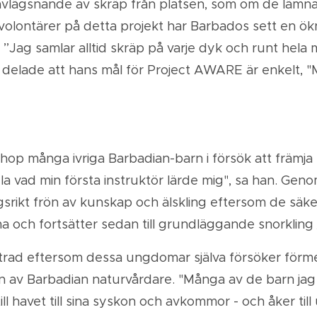
är avlägsnande av skräp från platsen, som om de lämn
olontärer på detta projekt har Barbados sett en ökn
. ”Jag samlar alltid skräp på varje dyk och runt hela 
 delade att hans mål för Project AWARE är enkelt, "Mi
op många ivriga Barbadian-barn i försök att främja
la vad min första instruktör lärde mig", sa han. Gen
rikt frön av kunskap och älskling eftersom de säkert
 och fortsätter sedan till grundläggande snorkling / 
ntrad eftersom dessa ungdomar själva försöker förmed
n av Barbadian naturvårdare. "Många av de barn jag
l havet till sina syskon och avkommor - och åker till 