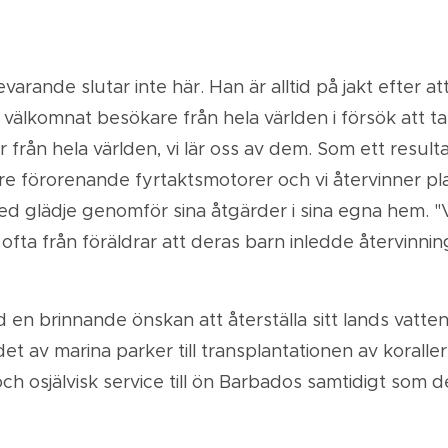
nde slutar inte här. Han är alltid på jakt efter att l
r välkomnat besökare från hela världen i försök att
r från hela världen, vi lär oss av dem. Som ett resul
dre förorenande fyrtaktsmotorer och vi återvinner pla
d glädje genomför sina åtgärder i sina egna hem. "V
 ofta från föräldrar att deras barn inledde återvinnin
n brinnande önskan att återställa sitt lands vatten
t av marina parker till transplantationen av korall
g och osjälvisk service till ön Barbados samtidigt so