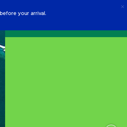
Ring Upp
Logga In
Om Oss
efore your arrival.