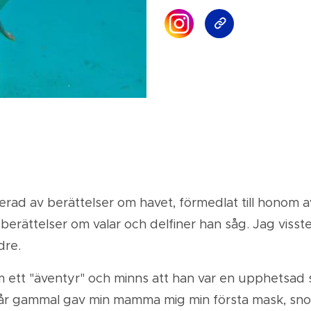
inerad av berättelser om havet, förmedlat till honom 
 berättelser om valar och delfiner han såg. Jag visst
dre.
ett "äventyr" och minns att han var en upphetsad se
 år gammal gav min mamma mig min första mask, snor