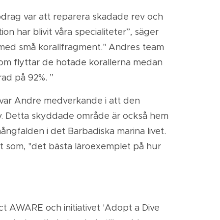
pdrag var att reparera skadade rev och
n har blivit våra specialiteter”, säger
t med små korallfragment." Andres team
 som flyttar de hotade korallerna medan
rad på 92%. ”
2 var Andre medverkande i att den
 liv. Detta skyddade område är också hem
ångfalden i det Barbadiska marina livet.
et som, "det bästa läroexemplet på hur
ct AWARE och initiativet 'Adopt a Dive