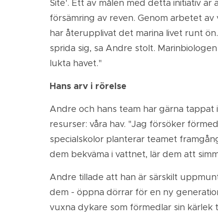
Site'. Ett av målen med detta initiativ 
försämring av reven. Genom arbetet av v
har återupplivat det marina livet runt ön
sprida sig, sa Andre stolt. Marinbiologen
lukta havet."
Hans arv i rörelse
Andre och hans team har gärna tappat ih
resurser: våra hav. "Jag försöker förmed
specialskolor planterar teamet framgångs
dem bekväma i vattnet, lär dem att simma
Andre tillade att han är särskilt uppmu
dem - öppna dörrar för en ny generatio
vuxna dykare som förmedlar sin kärlek til