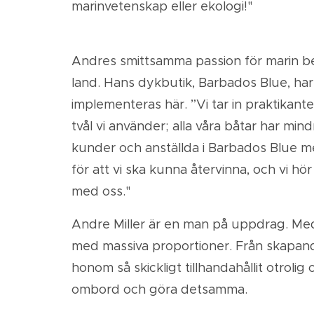
marinvetenskap eller ekologi!"
Andres smittsamma passion för marin bevara
land. Hans dykbutik, Barbados Blue, ha
implementeras här. ”Vi tar in praktikante
tvål vi använder; alla våra båtar har min
kunder och anställda i Barbados Blue me
för att vi ska kunna återvinna, och vi hör
med oss."
Andre Miller är en man på uppdrag. Med e
med massiva proportioner. Från skapande
honom så skickligt tillhandahållit otroli
ombord och göra detsamma.