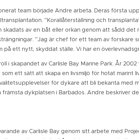
ionerat team började Andre arbeta. Deras första up
ansplantation. ”Korallåterställning och transplantatio
som skadats av en båt eller orkan genom att sådd de
nsträngningar. ”Jag är chef för ett team av forskare
 på ett nytt, skyddat ställe. Vi har en överlevnadsg
oll i skapandet av Carlisle Bay Marine Park. År 200
om ett sätt att skapa en livsmiljö för hotat marint
alitetsupplevelser för dykare att bli bekanta med m
den främsta dykplatsen i Barbados. Andre beskriver d
varande av Carlisle Bay genom sitt arbete med Proje