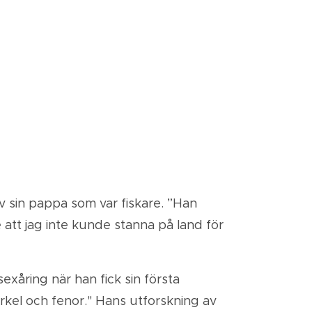
av sin pappa som var fiskare. ”Han
e att jag inte kunde stanna på land för
xåring när han fick sin första
kel och fenor." Hans utforskning av