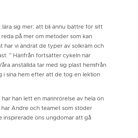
ära sig mer; att bli ännu bättre för sitt
 ta reda på mer om metoder som kan
tat har vi ändrat de typer av solkräm och
st. ” Härifrån fortsätter cykeln när
åra anställda tar med sig plast hemifrån
g i sina hem efter att de tog en lektion
 har han lett en marinrörelse av hela ön
er har Andre och teamet som stöder
m de inspirerade öns ungdomar att gå