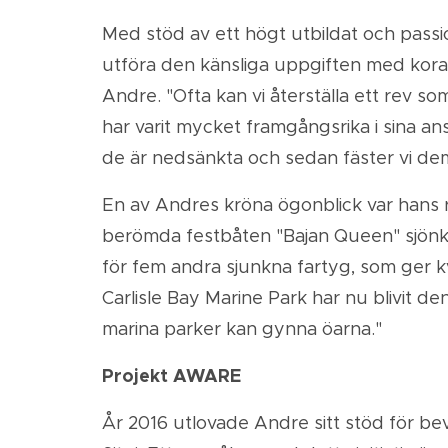
Med stöd av ett högt utbildat och pass
utföra den känsliga uppgiften med koraltr
Andre. "Ofta kan vi återställa ett rev 
har varit mycket framgångsrika i sina a
de är nedsänkta och sedan fäster vi dem
En av Andres kröna ögonblick var hans r
berömda festbåten "Bajan Queen" sjönk s
för fem andra sjunkna fartyg, som ger kv
Carlisle Bay Marine Park har nu blivit 
marina parker kan gynna öarna."
Projekt AWARE
År 2016 utlovade Andre sitt stöd för be