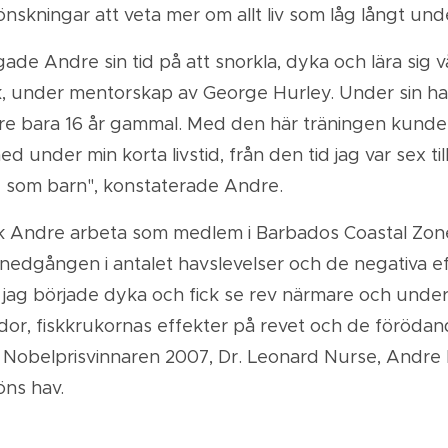
önskningar att veta mer om allt liv som låg långt und
e Andre sin tid på att snorkla, dyka och lära sig våg
k, under mentorskap av George Hurley. Under sin ha
re bara 16 år gammal. Med den här träningen kunde
d under min korta livstid, från den tid jag var sex til
e som barn", konstaterade Andre.
 fick Andre arbeta som medlem i Barbados Coastal Zo
 nedgången i antalet havslevelser och de negativa e
t jag började dyka och fick se rev närmare och under
ador, fiskkrukornas effekter på revet och de förödan
 Nobelprisvinnaren 2007, Dr. Leonard Nurse, Andre l
öns hav.