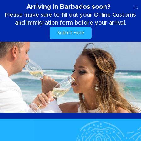
DE
Arriving in Barbados soon?
Please make sure to fill out your Online Customs
and Immigration form before your arrival.
Submit Here