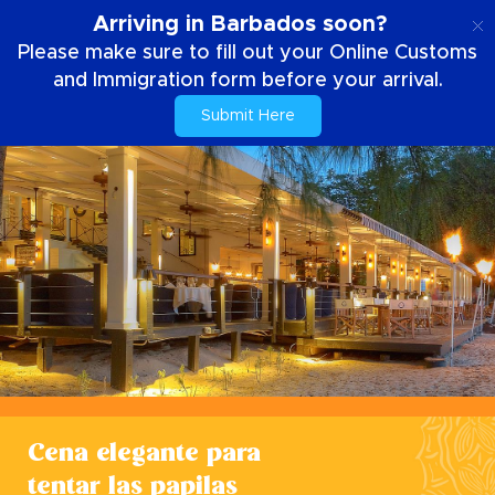
ES
Arriving in Barbados soon?
Please make sure to fill out your Online Customs
and Immigration form before your arrival.
Submit Here
Cena elegante para
tentar las papilas