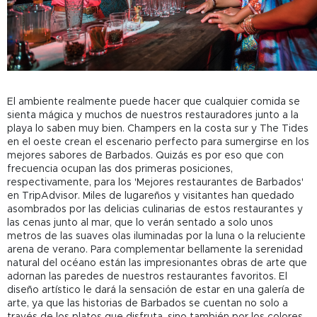
El ambiente realmente puede hacer que cualquier comida se
sienta mágica y muchos de nuestros restauradores junto a la
playa lo saben muy bien. Champers en la costa sur y The Tides
en el oeste crean el escenario perfecto para sumergirse en los
mejores sabores de Barbados. Quizás es por eso que con
frecuencia ocupan las dos primeras posiciones,
respectivamente, para los 'Mejores restaurantes de Barbados'
en TripAdvisor. Miles de lugareños y visitantes han quedado
asombrados por las delicias culinarias de estos restaurantes y
las cenas junto al mar, que lo verán sentado a solo unos
metros de las suaves olas iluminadas por la luna o la reluciente
arena de verano. Para complementar bellamente la serenidad
natural del océano están las impresionantes obras de arte que
adornan las paredes de nuestros restaurantes favoritos. El
diseño artístico le dará la sensación de estar en una galería de
arte, ya que las historias de Barbados se cuentan no solo a
través de los platos que disfruta, sino también por los colores