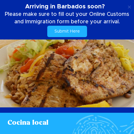
ES
Arriving in Barbados soon?
Please make sure to fill out your Online Customs
and Immigration form before your arrival.
Submit Here
Cocina local