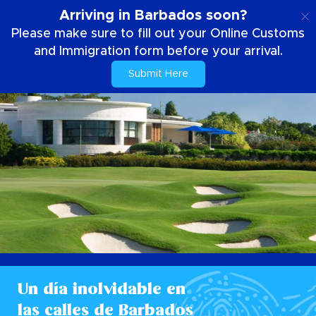
ES
Arriving in Barbados soon?
Please make sure to fill out your Online Customs
and Immigration form before your arrival.
Submit Here
Un día inolvidable en
las calles de Barbados