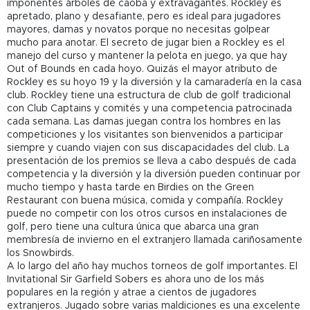
imponentes árboles de caoba y extravagantes. Rockley es
apretado, plano y desafiante, pero es ideal para jugadores
mayores, damas y novatos porque no necesitas golpear
mucho para anotar. El secreto de jugar bien a Rockley es el
manejo del curso y mantener la pelota en juego, ya que hay
Out of Bounds en cada hoyo. Quizás el mayor atributo de
Rockley es su hoyo 19 y la diversión y la camaradería en la casa
club. Rockley tiene una estructura de club de golf tradicional
con Club Captains y comités y una competencia patrocinada
cada semana. Las damas juegan contra los hombres en las
competiciones y los visitantes son bienvenidos a participar
siempre y cuando viajen con sus discapacidades del club. La
presentación de los premios se lleva a cabo después de cada
competencia y la diversión y la diversión pueden continuar por
mucho tiempo y hasta tarde en Birdies on the Green
Restaurant con buena música, comida y compañía. Rockley
puede no competir con los otros cursos en instalaciones de
golf, pero tiene una cultura única que abarca una gran
membresía de invierno en el extranjero llamada cariñosamente
los Snowbirds.
A lo largo del año hay muchos torneos de golf importantes. El
Invitational Sir Garfield Sobers es ahora uno de los más
populares en la región y atrae a cientos de jugadores
extranjeros. Jugado sobre varias maldiciones es una excelente