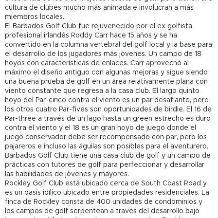
cultura de clubes mucho más animada e involucran a más
miembros locales.
El Barbados Golf Club fue rejuvenecido por el ex golfista
profesional irlandés Roddy Carr hace 15 años y se ha
convertido en la columna vertebral del golf local y la base para
el desarrollo de los jugadores más jóvenes. Un campo de 18
hoyos con características de enlaces. Carr aprovechó al
máximo el diseño antiguo con algunas mejoras y sigue siendo
una buena prueba de golf en un área relativamente plana con
viento constante que regresa a la casa club. El largo quinto
hoyo del Par-cinco contra el viento es un par desafiante, pero
los otros cuatro Par-fives son oportunidades de birdie. El 16 de
Par-three a través de un lago hasta un green estrecho es duro
contra el viento y el 18 es un gran hoyo de juego donde el
juego conservador debe ser recompensado con par, pero los
pajareros e incluso las águilas son posibles para el aventurero.
Barbados Golf Club tiene una casa club de golf y un campo de
prácticas con tutores de golf para perfeccionar y desarrollar
las habilidades de jóvenes y mayores.
Rockley Golf Club está ubicado cerca de South Coast Road y
es un oasis idílico ubicado entre propiedades residenciales. La
finca de Rockley consta de 400 unidades de condominios y
los campos de golf serpentean a través del desarrollo bajo