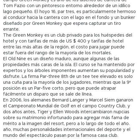
Tom Fazio con un pintoresco entorno alrededor de un idílico
lago pequeño. El hoyo 16, par tres, es particularmente hermoso
al conducir hacia la cantera con el lago en el fondo y un bunker
diseñado por Green Monkey que espera capturar un tiro
errante.
The Green Monkey es un club privado para los huéspedes del
hotel y con tarifas de más de US $ 400 y tarifas de hotel
entre las más altas de la región, el costo para jugar puede
estar fuera del rango de la mayoría de los mortales.
El Old Nine es un diseño maduro, aunque algunas de las
propiedades más caras de la isla. El curso se ha mantenido por
expertos y los árboles imponentes aumentan su popularidad y
disfrute. La firma Par-three 8th de un tee tee elevado es solo
una cuña para la mayoría de los jugadores, mientras que la 9ª
posición es un Par-five corto, pero que puede atrapar
fácilmente un disparo que se sale de línea.
En 2006, los alemanes Bernard Langer y Marcel Siem ganaron
el Campeonato Mundial de Golf en el campo Country Club, y
dos años antes, Tiger y Ellen Woods intercambiaron nupcias
sobre su matrimonio infortunado para agregar más fama de
mérito a la imagen del resort, pero a lo largo de todo el año.
año, muchas personalidades internacionales del deporte y el
mundo del espectáculo pasan por la famosa casa club.