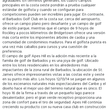
agradables. En términos generales, los cuatro campos
principales en la costa oeste pondrán a prueba cualquier
estándar de golfista y cuando se configuran para
competiciones pueden ser increíbles para jugar. En contraste,
el Barbados Golf Club en la costa sur, cerca del aeropuerto,
ofrece un campo plano pero desafiante y un campo de golf
de estilo parque, mientras que el campo de 9 hoyos de
Rockley a pocos kilómetros de Bridgetown ofrece una versión
más corta entre los imponentes árboles de caoba y una
comunidad de condominios maduros. Para el golfista purista es
una vez más caballos para cursos y una cuestión de
preferencia.
El campo de golf Apes Hill es la adición más reciente a la
familia de golf de Barbados y es una joya de golf. Ubicado
entre los lotes residenciales en los alrededores más
impactantes de la zona rural de Barbados, la ubicación de St.
James ofrece impresionantes vistas a las costas este y oeste
en su punto más alto. Los hoyos 12/13/14 se juegan en algunos
de los escenarios naturales más espectaculares del Caribe y el
diseño hace el mejor uso del terreno natural que es único. El
hoyo 16 de la firma a través de un pequeño lago parece
desalentador, pero el gran verde receptivo proporciona una
zona de confort para el tiro de seguridad. Apes Hill continúa
creciendo su producto con su nueva casa club en construcción