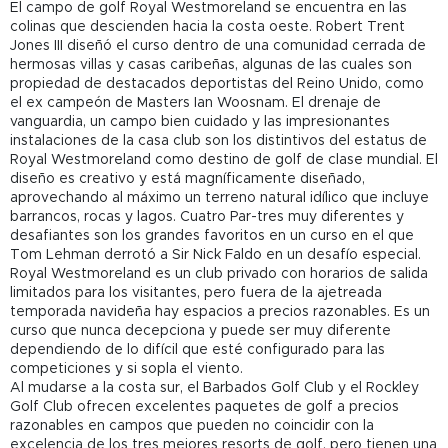
El campo de golf Royal Westmoreland se encuentra en las
colinas que descienden hacia la costa oeste. Robert Trent
Jones III diseñó el curso dentro de una comunidad cerrada de
hermosas villas y casas caribeñas, algunas de las cuales son
propiedad de destacados deportistas del Reino Unido, como
el ex campeón de Masters Ian Woosnam. El drenaje de
vanguardia, un campo bien cuidado y las impresionantes
instalaciones de la casa club son los distintivos del estatus de
Royal Westmoreland como destino de golf de clase mundial. El
diseño es creativo y está magníficamente diseñado,
aprovechando al máximo un terreno natural idílico que incluye
barrancos, rocas y lagos. Cuatro Par-tres muy diferentes y
desafiantes son los grandes favoritos en un curso en el que
Tom Lehman derrotó a Sir Nick Faldo en un desafío especial.
Royal Westmoreland es un club privado con horarios de salida
limitados para los visitantes, pero fuera de la ajetreada
temporada navideña hay espacios a precios razonables. Es un
curso que nunca decepciona y puede ser muy diferente
dependiendo de lo difícil que esté configurado para las
competiciones y si sopla el viento.
Al mudarse a la costa sur, el Barbados Golf Club y el Rockley
Golf Club ofrecen excelentes paquetes de golf a precios
razonables en campos que pueden no coincidir con la
excelencia de los tres mejores resorts de golf, pero tienen una