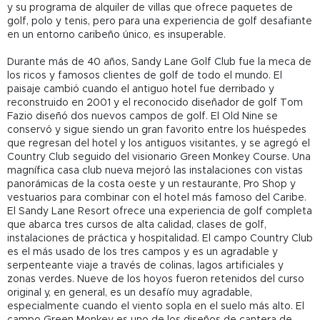
y su programa de alquiler de villas que ofrece paquetes de
golf, polo y tenis, pero para una experiencia de golf desafiante
en un entorno caribeño único, es insuperable.
Durante más de 40 años, Sandy Lane Golf Club fue la meca de
los ricos y famosos clientes de golf de todo el mundo. El
paisaje cambió cuando el antiguo hotel fue derribado y
reconstruido en 2001 y el reconocido diseñador de golf Tom
Fazio diseñó dos nuevos campos de golf. El Old Nine se
conservó y sigue siendo un gran favorito entre los huéspedes
que regresan del hotel y los antiguos visitantes, y se agregó el
Country Club seguido del visionario Green Monkey Course. Una
magnífica casa club nueva mejoró las instalaciones con vistas
panorámicas de la costa oeste y un restaurante, Pro Shop y
vestuarios para combinar con el hotel más famoso del Caribe.
El Sandy Lane Resort ofrece una experiencia de golf completa
que abarca tres cursos de alta calidad, clases de golf,
instalaciones de práctica y hospitalidad. El campo Country Club
es el más usado de los tres campos y es un agradable y
serpenteante viaje a través de colinas, lagos artificiales y
zonas verdes. Nueve de los hoyos fueron retenidos del curso
original y, en general, es un desafío muy agradable,
especialmente cuando el viento sopla en el suelo más alto. El
campo Green Monkey es uno de los diseños de cantera de