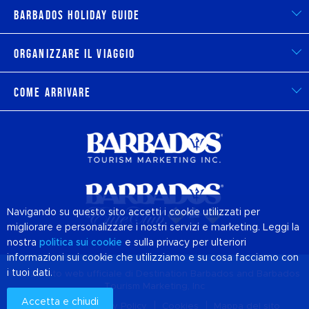
Barbados Holiday Guide
Organizzare il viaggio
Come arrivare
Navigando su questo sito accetti i cookie utilizzati per
migliorare e personalizzare i nostri servizi e marketing. Leggi la
nostra
politica sui
cookie
e sulla privacy per ulteriori
informazioni sui cookie che utilizziamo e su cosa facciamo con
i tuoi dati.
© 2026 Sito web ufficiale di Destination
Barbados
and Barbados
Tourism Marketing, Inc
Accetta e chiudi
Chi siamo
Privacy Policy
Cookies
Mappa del sito