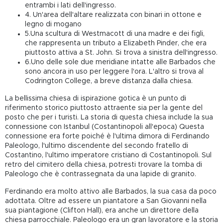
entrambi i lati dell'ingresso.
4. Un'area dell'altare realizzata con binari in ottone e
legno di mogano
5.Una scultura di Westmacott di una madre e dei figli,
che rappresenta un tributo a Elizabeth Pinder, che era
piuttosto attiva a St. John. Si trova a sinistra dell'ingresso.
6.Uno delle sole due meridiane intatte alle Barbados che
sono ancora in uso per leggere l'ora. L'altro si trova al
Codrington College, a breve distanza dalla chiesa.
La bellissima chiesa di ispirazione gotica è un punto di
riferimento storico piuttosto attraente sia per la gente del
posto che per i turisti. La storia di questa chiesa include la sua
connessione con Istanbul (Costantinopoli all'epoca) Questa
connessione era forte poiché è l'ultima dimora di Ferdinando
Paleologo, l'ultimo discendente del secondo fratello di
Costantino, l'ultimo imperatore cristiano di Costantinopoli. Sul
retro del cimitero della chiesa, potresti trovare la tomba di
Paleologo che è contrassegnata da una lapide di granito.
Ferdinando era molto attivo alle Barbados, la sua casa da poco
adottata. Oltre ad essere un piantatore a San Giovanni nella
sua piantagione (Clifton Hall), era anche un direttore della
chiesa parrocchiale. Paleologo era un gran lavoratore e la storia