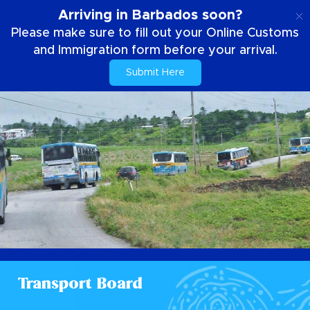
IT
Arriving in Barbados soon?
Please make sure to fill out your Online Customs
and Immigration form before your arrival.
Submit Here
Transport Board