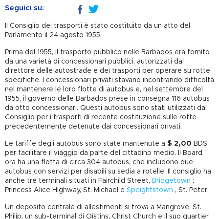
Seguici su:
Il Consiglio dei trasporti è stato costituito da un atto del
Parlamento il 24 agosto 1955.
Prima del 1955, il trasporto pubblico nelle Barbados era fornito
da una varietà di concessionari pubblici, autorizzati dal
direttore delle autostrade e dei trasporti per operare su rotte
specifiche. I concessionari privati stavano incontrando difficoltà
nel mantenere le loro flotte di autobus e, nel settembre del
1955, il governo delle Barbados prese in consegna 116 autobus
da otto concessionari. Questi autobus sono stati utilizzati dal
Consiglio per i trasporti di recente costituzione sulle rotte
precedentemente detenute dai concessionari privati.
Le tariffe degli autobus sono state mantenute a
$ 2,00
BDS
per facilitare il viaggio da parte del cittadino medio. Il Board
ora ha una flotta di circa 304 autobus, che includono due
autobus con servizi per disabili su sedia a rotelle. Il consiglio ha
anche tre terminali situati in Fairchild Street,
Bridgetown
;
Princess Alice Highway, St. Michael e
Speightstown
, St. Peter.
Un deposito centrale di allestimenti si trova a Mangrove, St.
Philip, un sub-terminal di Oistins, Christ Church e il suo quartier