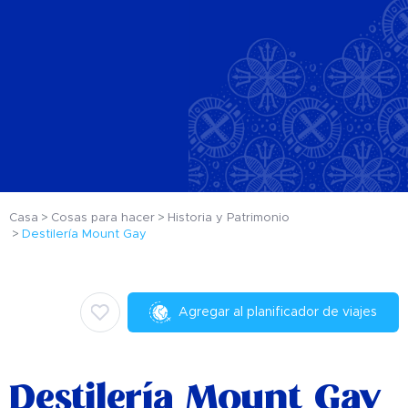
Casa
Cosas para hacer
Historia y Patrimonio
Destilería Mount Gay
Agregar al planificador de viajes
Destilería Mount Gay