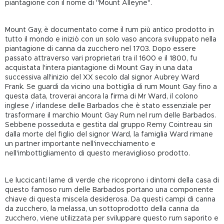
piantagione con il nome di "Mount Alleyne".
Mount Gay, è documentato come il rum più antico prodotto in
tutto il mondo e iniziò con un solo vaso ancora sviluppato nella
piantagione di canna da zucchero nel 1703. Dopo essere
passato attraverso vari proprietari tra il 1600 e il 1800, fu
acquistata l'intera piantagione di Mount Gay in una data
successiva all'inizio del XX secolo dal signor Aubrey Ward
Frank. Se guardi da vicino una bottiglia di rum Mount Gay fino a
questa data, troverai ancora la firma di Mr Ward, il colono
inglese / irlandese delle Barbados che è stato essenziale per
trasformare il marchio Mount Gay Rum nel rum delle Barbados.
Sebbene posseduta e gestita dal gruppo Remy Cointreau sin
dalla morte del figlio del signor Ward, la famiglia Ward rimane
un partner importante nell'invecchiamento e
nell'imbottigliamento di questo meraviglioso prodotto.
Le luccicanti lame di verde che ricoprono i dintorni della casa di
questo famoso rum delle Barbados portano una componente
chiave di questa miscela desiderosa. Da questi campi di canna
da zucchero, la melassa, un sottoprodotto della canna da
zucchero, viene utilizzata per sviluppare questo rum saporito e