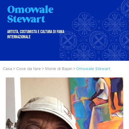
Omowale
Stewart
ARTISTA, COSTUMISTA E CULTURA DI FAMA
INTERNAZIONALE
Casa
Cose da fare
Storie di Bajan
Omowale Stewart