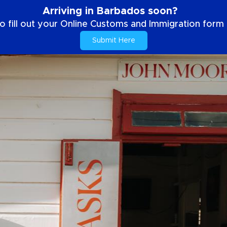
Arriving in Barbados soon?
o fill out your Online Customs and Immigration form b
Submit Here