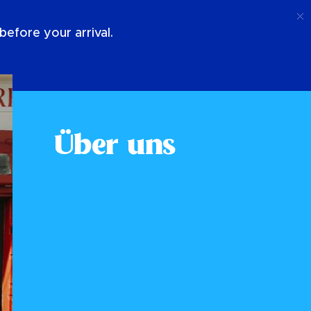
Anruf
Anmeldung
Über Uns
efore your arrival.
Über uns