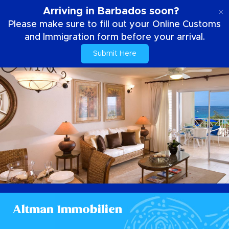
DE
Arriving in Barbados soon?
Please make sure to fill out your Online Customs
and Immigration form before your arrival.
Submit Here
Altman Immobilien