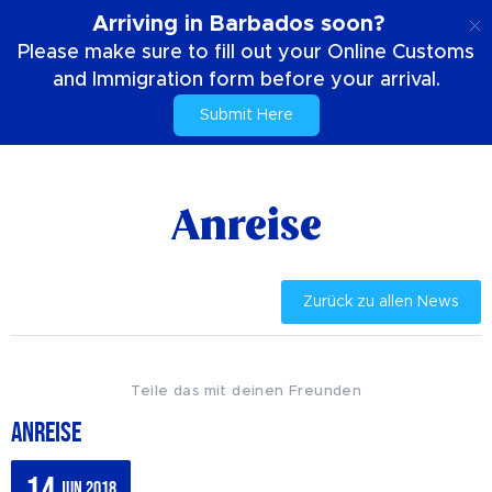
DE
Arriving in Barbados soon?
Please make sure to fill out your Online Customs
and Immigration form before your arrival.
Submit Here
Zuhause
News & Promotions
Anreise
Anreise
Zurück zu allen News
Teile das mit deinen Freunden
Anreise
14
Jun 2018