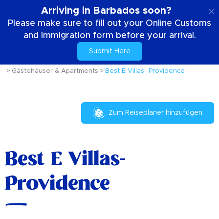
DE
Arriving in Barbados soon?
Please make sure to fill out your Online Customs
and Immigration form before your arrival.
Submit Here
Zuhause
Dein Aufenthalt
Wo übernachten
Gästehäuser & Apartments
Best E Villas- Providence
Zum Reiseplaner hinzufügen
Best E Villas-
Providence