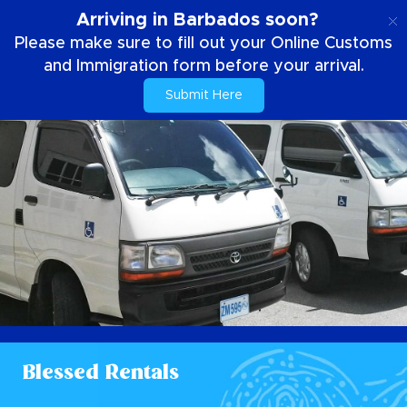
DE
Arriving in Barbados soon?
Please make sure to fill out your Online Customs
and Immigration form before your arrival.
Submit Here
Blessed Rentals