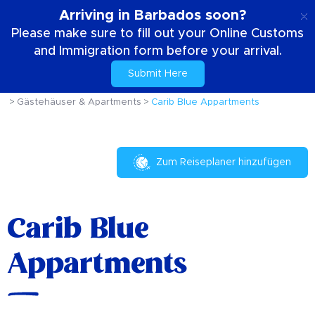
DE
Arriving in Barbados soon?
Please make sure to fill out your Online Customs
and Immigration form before your arrival.
Submit Here
Zuhause
Dein Aufenthalt
Wo übernachten
Gästehäuser & Apartments
Carib Blue Appartments
Zum Reiseplaner hinzufügen
Carib Blue
Appartments