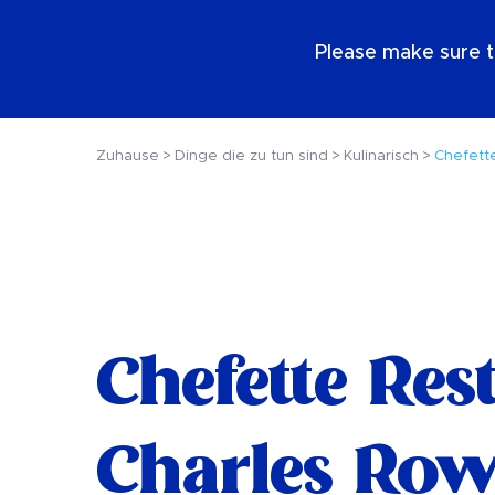
DE
Please make sure t
Zuhause
Dinge die zu tun sind
Kulinarisch
Chefett
Chefette Res
Charles Row