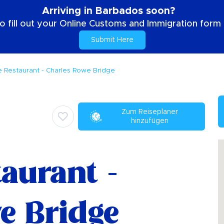
Arriving in Barbados soon?
o fill out your Online Customs and Immigration form b
Submit Here
e Restaurant - Charles Rowe Bridge
Zum Reiseplaner
hinzufügen
taurant -
e Bridge