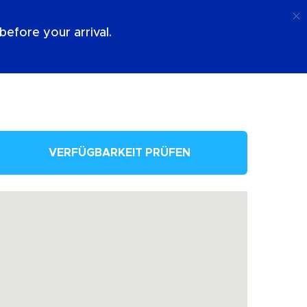
Anruf
Anmeldung
Über Uns
efore your arrival.
VERFÜGBARKEIT PRÜFEN