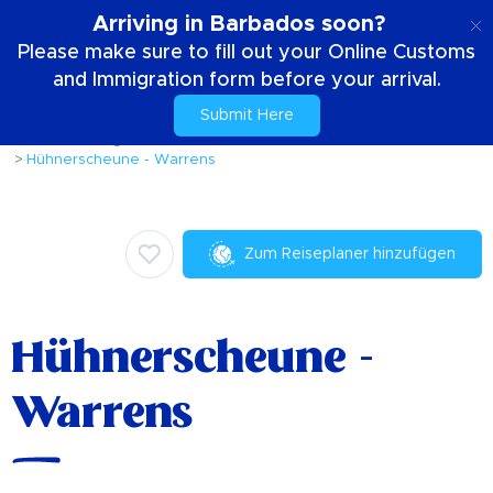
DE
Arriving in Barbados soon?
Please make sure to fill out your Online Customs
and Immigration form before your arrival.
Submit Here
Zuhause
Dinge die zu tun sind
Kulinarisch
Hühnerscheune - Warrens
Zum Reiseplaner hinzufügen
Hühnerscheune -
Warrens