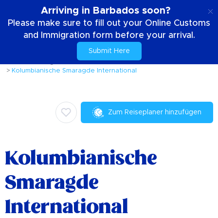
DE
Arriving in Barbados soon?
Please make sure to fill out your Online Customs
and Immigration form before your arrival.
Submit Here
Zuhause
Dinge die zu tun sind
Einkaufen
Kolumbianische Smaragde International
Zum Reiseplaner hinzufügen
Kolumbianische
Smaragde
International