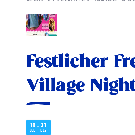
Festlicher Fr
Village Nigh
19
31
–
Jul
Dez