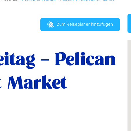
Zum Reiseplaner hinzufügen
eitag – Pelican
t Market