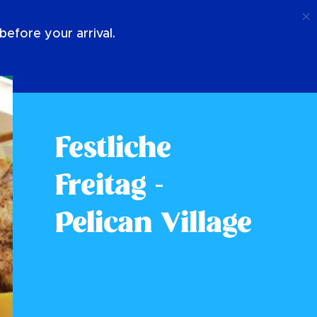
Anruf
Anmeldung
Über Uns
efore your arrival.
Festliche
Freitag -
Pelican Village