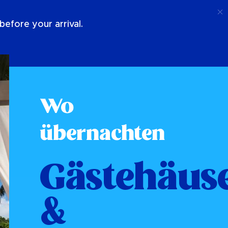
Anruf
Anmeldung
Über Uns
efore your arrival.
Wo
übernachten
Gästehäus
&