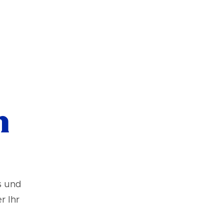
n
s und
r Ihr