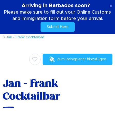
DE
Arriving in Barbados soon?
Please make sure to fill out your Online Customs
and Immigration form before your arrival.
Submit Here
Zuhause
Dinge die zu tun sind
Kulinarisch
Jan - Frank Cocktailbar
Zum Reiseplaner hinzufügen
Jan - Frank
Cocktailbar