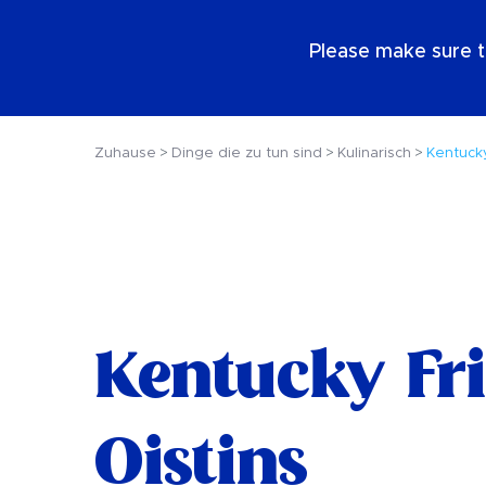
DE
Please make sure t
Zuhause
Dinge die zu tun sind
Kulinarisch
Kentucky
Kentucky Fri
Oistins