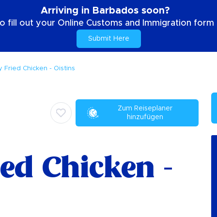
Arriving in Barbados soon?
o fill out your Online Customs and Immigration form b
Submit Here
 Fried Chicken - Oistins
Zum Reiseplaner
hinzufügen
ed Chicken -