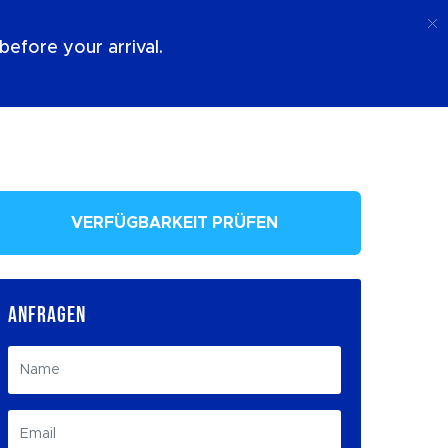
Anruf
Anmeldung
Über Uns
efore your arrival.
VERFÜGBARKEIT PRÜFEN
ANFRAGEN