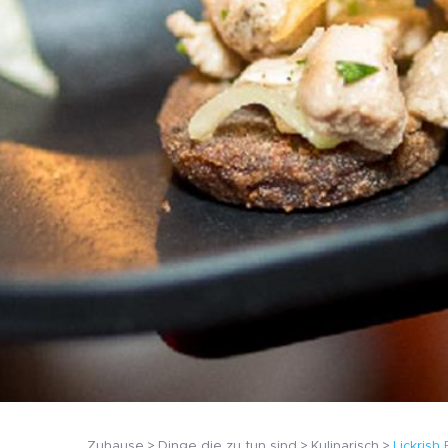
Zuhause
Dinge die zu tun sind
Kulinarisch
Lickrish