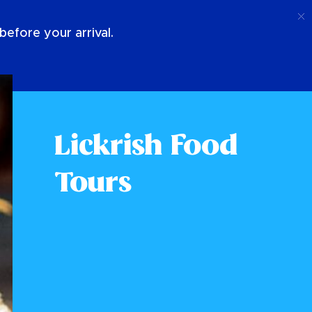
Anruf
Anmeldung
Über Uns
efore your arrival.
Lickrish Food
Tours