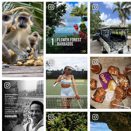
Barbados Food Trucks
Straßenessen
Lokale Küche
Vornehmes Speisen
Casual Dining
Bars und Rum Shops