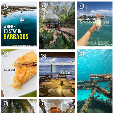
Hochzeit liefert
Hochzeitsorte
Hochzeitsplaner
UNESCO - Weltkulturerbe
Historische Architektur
Bibliotheken und Museen
Parks und Sehenswürdigkeiten
UNESCO-Wandertouren und Reiseführer
Bridgetown Cruise Terminal
Kulinarische Erlebnisse