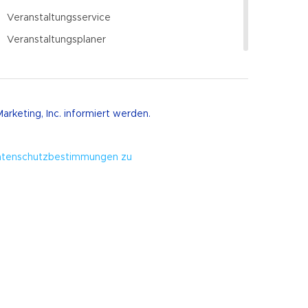
Veranstaltungsservice
Veranstaltungsplaner
Veranstaltungsraum
keting, Inc. informiert werden.
chtleben
tenschutzbestimmungen zu
Arcade-Spiele
Party-Kreuzfahrten
Festivals
Nachtclubs
linarisch