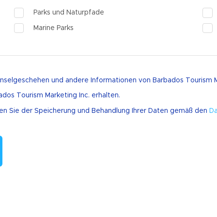
Parks und Naturpfade
Marine Parks
Tierschutzgebiete
Gärten und Flora
nselgeschehen und andere Informationen von Barbados Tourism Mar
Geburtsort von Rum
Na
dos Tourism Marketing Inc. erhalten.
en Sie der Speicherung und Behandlung Ihrer Daten gemäß den
Da
Rum Touren
Rumbrennereien
Rum Geschäfte
Rum Sehenswürdigkeiten
Hochzeiten & Romantik
Ku