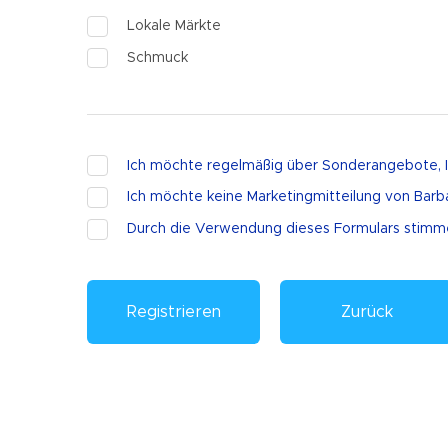
Lokale Märkte
Schmuck
Ich möchte regelmäßig über Sonderangebote, I
Geschichte und Erbe
Ich möchte keine Marketingmitteilung von Barba
Durch die Verwendung dieses Formulars stimm
Lokale Küche
Musik und Unterhaltung
Bibliotheken und Museen
Zurück
Wahrzeichen und Denkmäler
Historische Architektur
Abenteuer