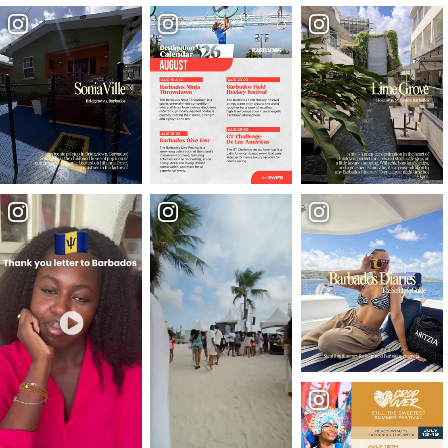
Weiches Abenteuer
Extremes Abenteuer
Wander- und Wanderwege
Insel Safari Tours
Strände & Aktivitäten
Tauchen und Schnorcheln
Vergnügungskünste
Angeln
Wassersport
Surfen