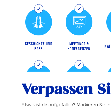
GESCHICHTE UND
MEETINGS &
NAT
ERBE
KONFERENZEN
Verpassen Si
UNESCO -
N
MUSIK UND KUNST
WELTKULTURERBE
Etwas ist dir aufgefallen? Markieren Sie e