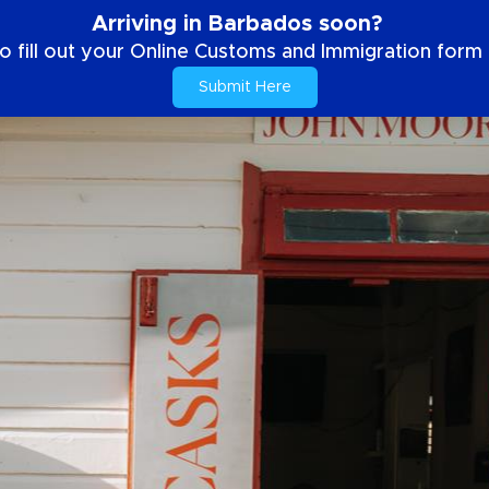
Arriving in Barbados soon?
o fill out your Online Customs and Immigration form b
Submit Here