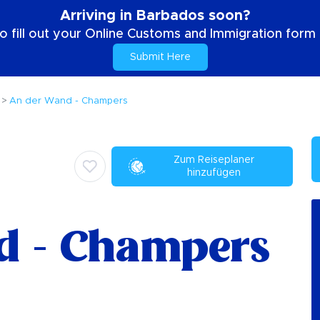
Arriving in Barbados soon?
o fill out your Online Customs and Immigration form b
Submit Here
An der Wand - Champers
Zum Reiseplaner
hinzufügen
d - Champers