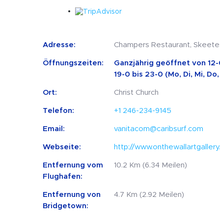
Adresse:
Champers Restaurant, Skeetes H
Öffnungszeiten:
Ganzjährig geöffnet von 12-0
19-0 bis 23-0 (Mo, Di, Mi, Do,
Ort:
Christ Church
Telefon:
+1 246-234-9145
Email:
vanitacom@caribsurf.com
Webseite:
http://www.onthewallartgaller
Entfernung vom
10.2 Km (6.34 Meilen)
Flughafen:
Entfernung von
4.7 Km (2.92 Meilen)
Bridgetown: