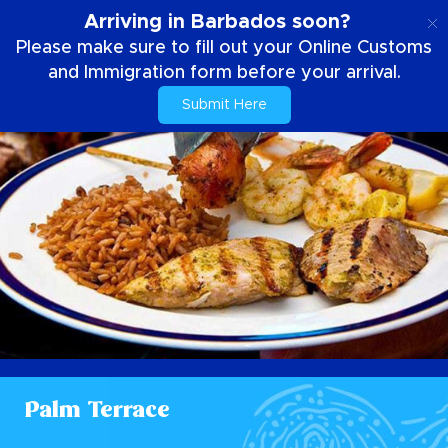
DE
Arriving in Barbados soon?
Please make sure to fill out your Online Customs
and Immigration form before your arrival.
Submit Here
Palm Terrace