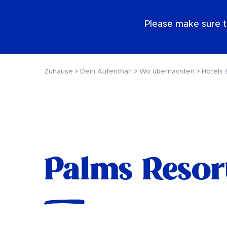
DE
Please make sure t
Zuhause
Dein Aufenthalt
Wo übernachten
Hotels 
Palms Resor