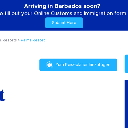
Arriving in Barbados soon?
o fill out your Online Customs and Immigration form b
Submit Here
& Resorts
Palms Resort
Zum Reiseplaner hinzufügen
t