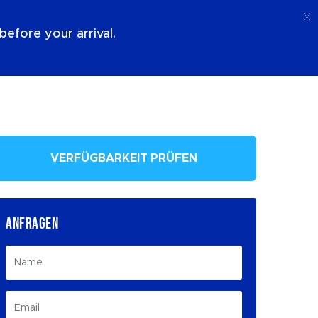
Anruf
Anmeldung
Über Uns
efore your arrival.
VERFÜGBARKEIT PRÜFEN
ANFRAGEN