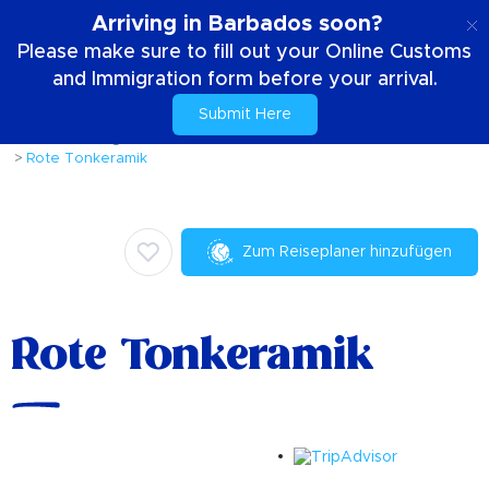
DE
Arriving in Barbados soon?
Please make sure to fill out your Online Customs
and Immigration form before your arrival.
Submit Here
Zuhause
Dinge die zu tun sind
Geschichte und Erbe
Rote Tonkeramik
Zum Reiseplaner hinzufügen
Rote Tonkeramik